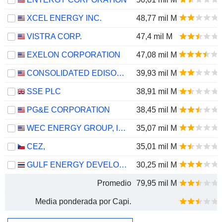
XCEL ENERGY INC.
48,77 mil M
VISTRA CORP.
47,4 mil M
EXELON CORPORATION
47,08 mil M
CONSOLIDATED EDISON, INC.
39,93 mil M
SSE PLC
38,91 mil M
PG&E CORPORATION
38,45 mil M
WEC ENERGY GROUP, INC.
35,07 mil M
CEZ,
35,01 mil M
GULF ENERGY DEVELOPMENT
30,25 mil M
Promedio
79,95 mil M
Media ponderada por Capi.