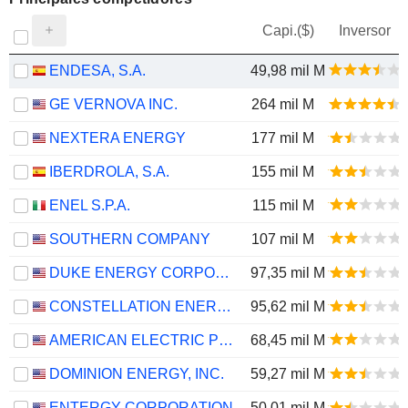
Capi.($)
Inversor
ENDESA, S.A.
49,98 mil M
GE VERNOVA INC.
264 mil M
NEXTERA ENERGY
177 mil M
IBERDROLA, S.A.
155 mil M
ENEL S.P.A.
115 mil M
SOUTHERN COMPANY
107 mil M
DUKE ENERGY CORPORATION
97,35 mil M
CONSTELLATION ENERGY CORPORATION
95,62 mil M
AMERICAN ELECTRIC POWER COMPANY, INC.
68,45 mil M
DOMINION ENERGY, INC.
59,27 mil M
ENTERGY CORPORATION
50,01 mil M