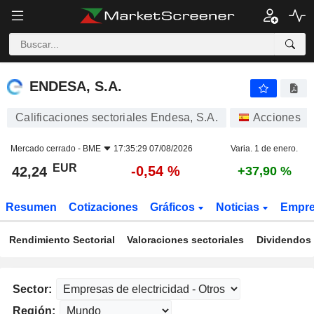
ENDESA, S.A.
42,24
€
-0,54 %
ENDESA, S.A.
Calificaciones sectoriales Endesa, S.A.
Acciones
Mercado cerrado -
BME
17:35:29 07/08/2026
Varia. 1 de enero.
EUR
-0,54 %
42,24
+37,90 %
Resumen
Cotizaciones
Gráficos
Noticias
Empr
Rendimiento Sectorial
Valoraciones sectoriales
Dividendos 
Sector:
Región: