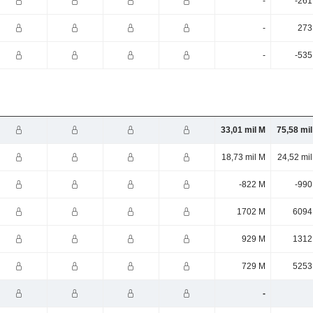
-
-261
-
273
-
-535
33,01 mil M
75,58 mi
18,73 mil M
24,52 mi
-822 M
-990
1702 M
6094
929 M
1312
729 M
5253
-