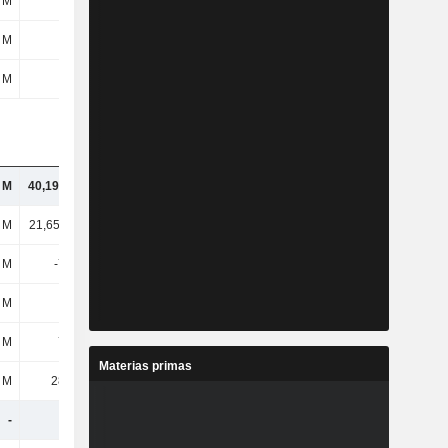
 M
-
-
-
 M
-
-
-
 M
-
-
-
l M
40,19 mil M
24,11 mil M
27,92 mil M
l M
21,65 mil M
19,44 mil M
12,07 mil M
 M
-761 M
-673 M
-591 M
 M
-
-
3139 M
 M
775 M
788 M
1989 M
Materias primas
 M
2812 M
2397 M
2263 M
-
-
-
-