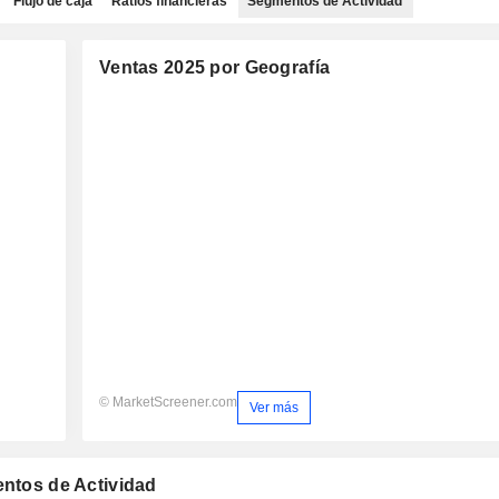
Flujo de caja
Ratios financieras
Segmentos de Actividad
Ventas 2025 por Geografía
© MarketScreener.com
Ver más
entos de Actividad