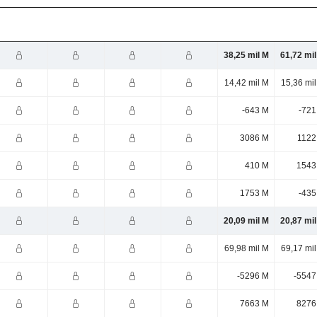
38,25 mil M
61,72 mi
14,42 mil M
15,36 mi
-643 M
-721
3086 M
1122
410 M
1543
1753 M
-435
20,09 mil M
20,87 mi
69,98 mil M
69,17 mi
-5296 M
-5547
7663 M
8276