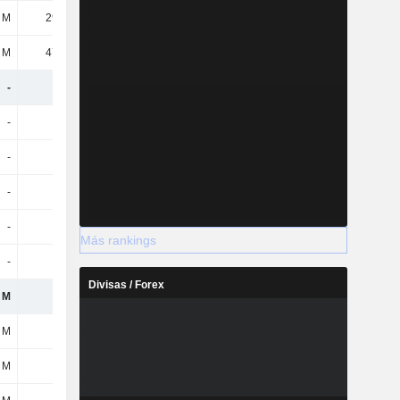
 M
2957 M
3078 M
3471 M
 M
4743 M
4787 M
5511 M
-
-
-
-
-
-
-
-
-
-
-
-
-
-
-
-
-
-
-
-
Más rankings
-
-
-
-
Divisas / Forex
 M
-
-
-
 M
-
-
-
 M
-
-
-