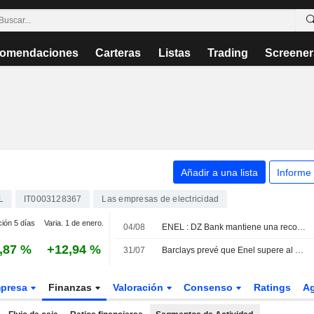
omendaciones
Carteras
Listas
Trading
Screener
Añadir a una lista
Informe
L
IT0003128367
Las empresas de electricidad
ción 5 días
Varia. 1 de enero.
04/08
ENEL : DZ Bank mantiene una recomendación de compra.
,87 %
+12,94 %
31/07
Barclays prevé que Enel supere al mercado tras batir expectativas en el primer semestre y mantiene su recomendación de sobreponderar
presa
Finanzas
Valoración
Consenso
Ratings
A