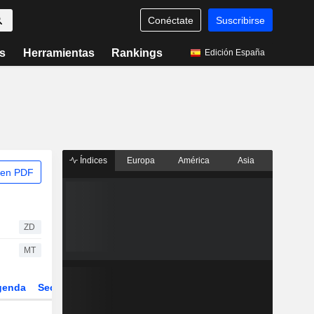
Conéctate
Suscribirse
s
Herramientas
Rankings
Edición España
Índices
Europa
América
Asia
 en PDF
ZD
MT
genda
Sector
Derivados
ETFs