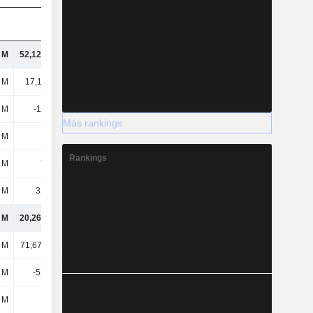
l M
52,12 mil M
41,23 mil M
35,27 mil M
l M
17,1 mil M
14,5 mil M
11,37 mil M
 M
-1138 M
-971 M
-850 M
Más rankings
 M
-
-
4203 M
Rankings
 M
785 M
861 M
1598 M
 M
3241 M
2555 M
2645 M
l M
20,26 mil M
20,7 mil M
22,81 mil M
l M
71,67 mil M
71,28 mil M
75,01 mil M
 M
-5280 M
-5868 M
-7029 M
 M
-
-
8896 M