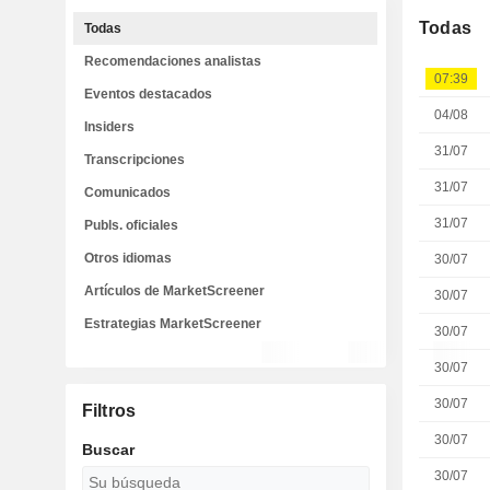
Todas
Todas
Recomendaciones analistas
07:39
Eventos destacados
04/08
Insiders
31/07
Transcripciones
31/07
Comunicados
31/07
Publs. oficiales
Otros idiomas
30/07
Artículos de MarketScreener
30/07
Estrategias MarketScreener
30/07
30/07
30/07
Filtros
30/07
Buscar
30/07