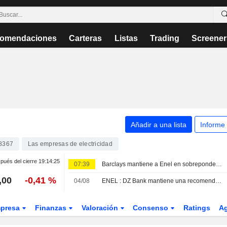
omendaciones
Carteras
Listas
Trading
Screener
Añadir a una lista
Informe
8367
Las empresas de electricidad
pués del cierre
19:14:25
07:39
Barclays mantiene a Enel en sobreponderar tras unos resultados semestrales sólidos y la mejora de previsiones para 2026
,00
-0,41 %
04/08
ENEL : DZ Bank mantiene una recomendación de compra.
presa
Finanzas
Valoración
Consenso
Ratings
A