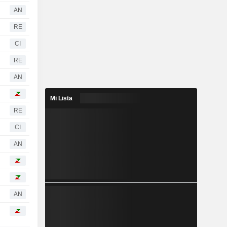
AN
RE
CI
RE
AN
Mi Lista
RE
CI
AN
AN