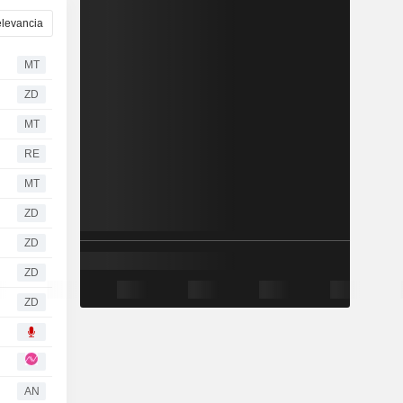
levancia
MT
ZD
MT
RE
MT
ZD
ZD
ZD
ZD
AN