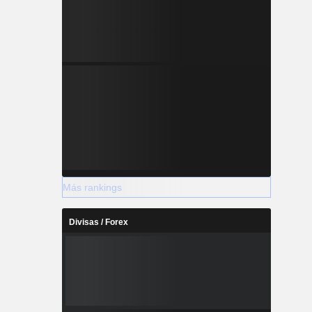
Más rankings
Divisas / Forex