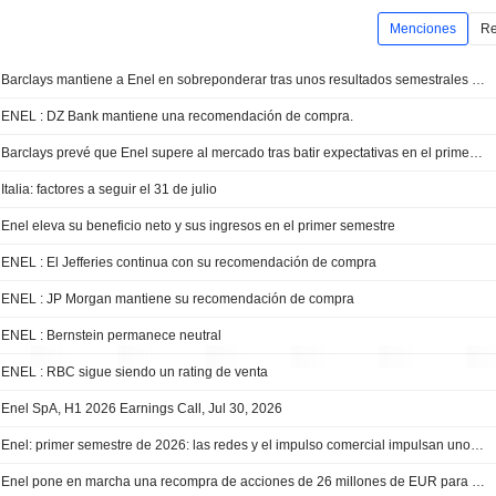
Menciones
Re
Barclays mantiene a Enel en sobreponderar tras unos resultados semestrales sólidos y la mejora de previsiones para 2026
ENEL : DZ Bank mantiene una recomendación de compra.
Barclays prevé que Enel supere al mercado tras batir expectativas en el primer semestre y mantiene su recomendación de sobreponderar
Italia: factores a seguir el 31 de julio
Enel eleva su beneficio neto y sus ingresos en el primer semestre
ENEL : El Jefferies continua con su recomendación de compra
ENEL : JP Morgan mantiene su recomendación de compra
ENEL : Bernstein permanece neutral
ENEL : RBC sigue siendo un rating de venta
Enel SpA, H1 2026 Earnings Call, Jul 30, 2026
Enel: primer semestre de 2026: las redes y el impulso comercial impulsan unos resultados sólidos
Enel pone en marcha una recompra de acciones de 26 millones de EUR para su plan de incentivos a largo plazo 2026