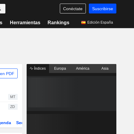
Conéctate
Suscribirse
s
Herramientas
Rankings
Edición España
Índices
Europa
América
Asia
 en PDF
MT
ZD
genda
Sector
Derivados
ETFs