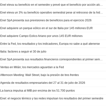
Enel eleva su beneficio en el semestre y prevé que el beneficio por acción alcance la parte alta de sus previsiones
Enel eleva un 3% su beneficio operativo semestral pese al retroceso de la hidroeléctrica en Italia
Enel SpA presenta sus previsiones de beneficios para el ejercicio 2026
Enel adquiere un parque eólico en el sur de Italia por 145 millones EUR
Enel adquiere Campo Eolico Ariano por unos 145 EUR millones
Entre la Fed, los resultados y los indicadores, Europa no sabe a qué atenerse
Italia: factores a seguir el 30 de julio
Enel SpA presenta sus resultados financieros correspondientes al primer semestre de 2026
Ventas en Milán; los mercados aguardan a la Fed
Afternoon Meeting: Wall Street, bajo la presión de tres frentes
Agenda de resultados empresariales del 27 al 31 de julio de 2026
La banca impulsa al MIB por encima de los 51.700 puntos
Enel: el negocio térmico y las redes impulsan los resultados del primer semestre