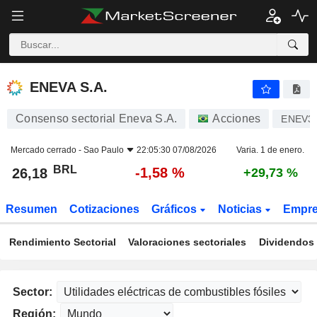
ENEVA S.A.
26,18
R$
-1,58 %
ENEVA S.A.
Consenso sectorial Eneva S.A.
Acciones
ENEV3
Mercado cerrado -
Sao Paulo
22:05:30 07/08/2026
Varia. 1 de enero.
BRL
-1,58 %
26,18
+29,73 %
Resumen
Cotizaciones
Gráficos
Noticias
Empr
Rendimiento Sectorial
Valoraciones sectoriales
Dividendos 
Sector:
Región: