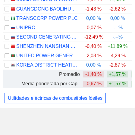
GUANGDONG BAOLIHUA NEW ENERGY STOCK CO., LTD.
-1,43 %
-2,62 %
TRANSCORP POWER PLC
0,00 %
0,00 %
-
UNIPRO
-0,07 %
-.--%
SECOND GENERATING COMPANY OF THE ELECTRIC POWER WHOLESALE MARKET
-12,49 %
-.--%
SHENZHEN NANSHAN POWER CO., LTD.
-0,40 %
+11,89 %
+
UNITED POWER GENERATION & DISTRIBUTION COMPANY LTD.
-2,03 %
-4,29 %
KOREA DISTRICT HEATING CORP.
0,00 %
-2,87 %
Promedio
-1,40 %
+1,57 %
Media ponderada por Capi.
-0,67 %
+1,57 %
Utilidades eléctricas de combustibles fósiles