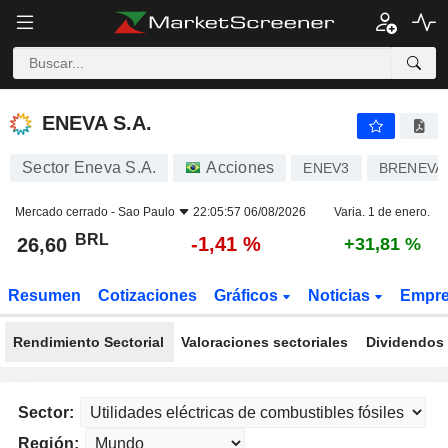
ENEVA S.A.
26,60
R$
-1,41 %
ENEVA S.A.
Sector Eneva S.A.
Acciones
ENEV3
BRENEVA
Mercado cerrado -
Sao Paulo
22:05:57 06/08/2026
Varia. 1 de enero.
BRL
-1,41 %
26,60
+31,81 %
Resumen
Cotizaciones
Gráficos
Noticias
Empr
Rendimiento Sectorial
Valoraciones sectoriales
Dividendos 
Sector:
Región: