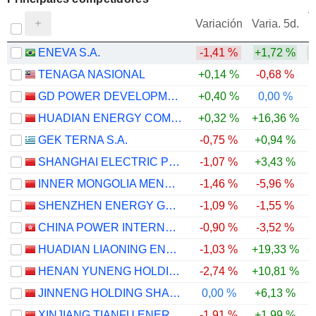
V
Variación
Varia. 5d.
ENEVA S.A.
-1,41 %
+1,72 %
TENAGA NASIONAL
+0,14 %
-0,68 %
GD POWER DEVELOPMENT CO.,LTD
+0,40 %
0,00 %
HUADIAN ENERGY COMPANY LIMITED
+0,32 %
+16,36 %
GEK TERNA S.A.
-0,75 %
+0,94 %
SHANGHAI ELECTRIC POWER CO., LTD.
-1,07 %
+3,43 %
INNER MONGOLIA MENGDIAN HUANENG THERMAL POWER CORPORATION LIMITED
-1,46 %
-5,96 %
SHENZHEN ENERGY GROUP CO., LTD.
-1,09 %
-1,55 %
CHINA POWER INTERNATIONAL DEVELOPMENT LIMITED
-0,90 %
-3,52 %
HUADIAN LIAONING ENERGY DEVELOPMENT CO.,LTD
-1,03 %
+19,33 %
+
HENAN YUNENG HOLDINGS CO.,LTD.
-2,74 %
+10,81 %
-
JINNENG HOLDING SHANXI ELECTRIC POWER CO.,LTD.
0,00 %
+6,13 %
XINJIANG TIANFU ENERGY CO., LTD.
-1,91 %
+1,99 %