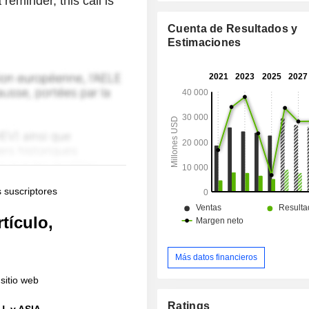
eminder, this call is
Cuenta de Resultados y
Estimaciones
s suscriptores
tículo,
Más datos financieros
sitio web
Ratings
U. y ASIA