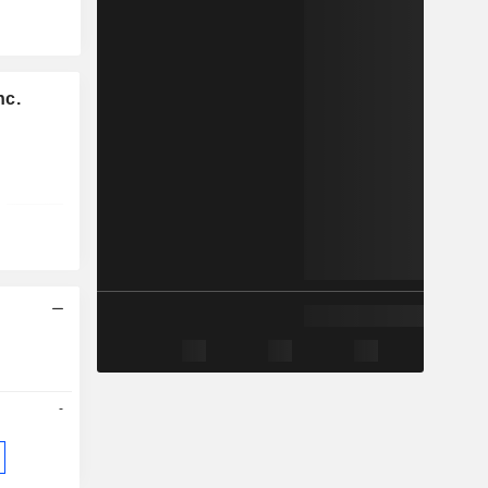
nc.
-