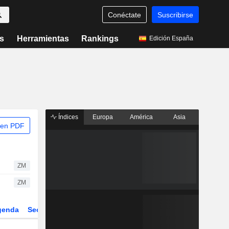
Conéctate
Suscribirse
s
Herramientas
Rankings
Edición España
Índices
Europa
América
Asia
 en PDF
ZM
ZM
genda
Sector
Derivados
ETFs