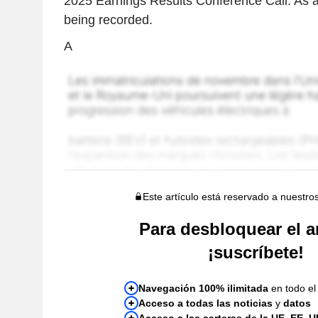
2025 Earnings Results Conference Call. As a r
being recorded.
A
Este artículo está reservado a nuestro
Para desbloquear el ar
¡suscríbete!
Navegación 100% ilimitada
en todo el 
Acceso a todas las noticias
y
datos
Acceso a las carteras de la UE, EE. U