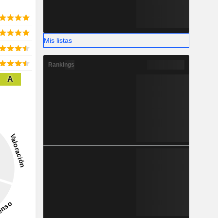
Mis listas
Rankings
A