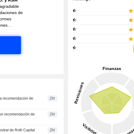
 agradable
daciones de
nformes
ciones…
ZM
ZM
ZM