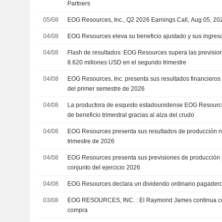
Partners
05/08
EOG Resources, Inc., Q2 2026 Earnings Call, Aug 05, 20
04/08
EOG Resources eleva su beneficio ajustado y sus ingreso
04/08
Flash de resultados: EOG Resources supera las previsio
8.620 millones USD en el segundo trimestre
04/08
EOG Resources, Inc. presenta sus resultados financieros 
del primer semestre de 2026
04/08
La productora de esquisto estadounidense EOG Resource
de beneficio trimestral gracias al alza del crudo
04/08
EOG Resources presenta sus resultados de producción n
trimestre de 2026
04/08
EOG Resources presenta sus previsiones de producción par
conjunto del ejercicio 2026
04/08
EOG Resources declara un dividendo ordinario pagadero
03/08
EOG RESOURCES, INC. : El Raymond James continua con un recomendación de
compra