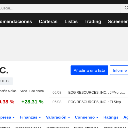
omendaciones
Carteras
Listas
Trading
Screener
C.
Añadir a una lista
Informe
P1012
ación 5 días
Varia. 1 de enero.
06/08
EOG RESOURCES, INC. : JPMorgan Chase mantiene una recomendación de compra.
9,38 %
+28,31 %
05/08
EOG RESOURCES, INC. : El Stephens Inc. continua con un recomendación de compra
presa
Finanzas
Valoración
Consenso
Ratings
A