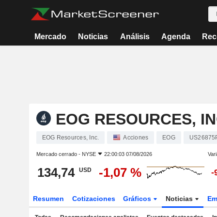
Mercado
Noticias
Análisis
Agenda
Rec
EOG RESOURCES, IN
EOG Resources, Inc.
Acciones
EOG
US26875
Mercado cerrado -
NYSE
22:00:03 07/08/2026
Vari
134,74
-1,07 %
USD
-
Resumen
Cotizaciones
Gráficos
Noticias
Em