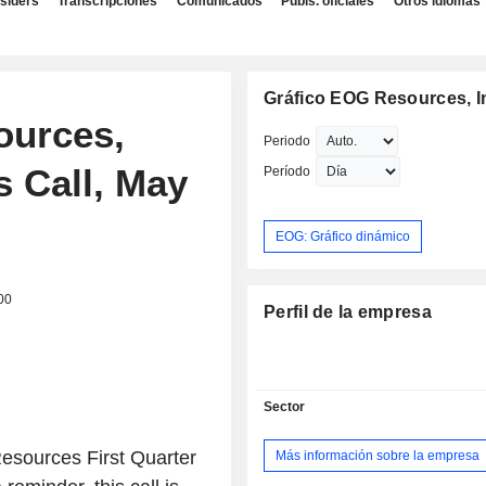
nsiders
Transcripciones
Comunicados
Publs. oficiales
Otros idiomas
Gráfico EOG Resources, I
ources,
Periodo
s Call, May
Período
EOG: Gráfico dinámico
00
Perfil de la empresa
Sector
sources First Quarter
Más información sobre la empresa