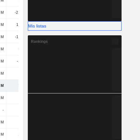
 M
930 M
8812 M
3756 M
 M
-2271 M
-1960 M
-2081 M
 M
1104 M
950 M
1004 M
Mis listas
 M
-1167 M
-1010 M
-1077 M
Rankings
 M
508 M
277 M
473 M
 M
-278 M
-272 M
408 M
 M
130 M
147 M
208 M
 M
123 M
7954 M
3768 M
 M
-22 M
-20 M
-18 M
-
-
-
-
 M
-
-628 M
-
 M
238 M
180 M
147 M