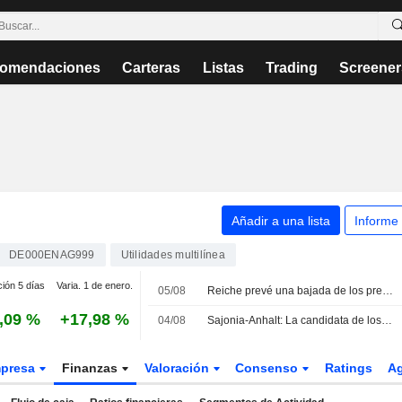
omendaciones
Carteras
Listas
Trading
Screener
Añadir a una lista
Informe
DE000ENAG999
Utilidades multilínea
ción 5 días
Varia. 1 de enero.
05/08
Reiche prevé una bajada de los precios de la electricidad a medio plazo
,09 %
+17,98 %
04/08
Sajonia-Anhalt: La candidata de los Verdes aboga por precios regionales de la electricidad
presa
Finanzas
Valoración
Consenso
Ratings
A