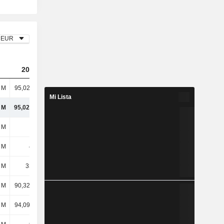
EUR
2023
2024
2025
l M
95,02 mil M
81,72 mil M
80,44 mil M
Mi Lista
l M
95,02 mil M
81,72 mil M
80,44 mil M
 M
-
-
-
 M
439 M
480 M
505 M
 M
3335 M
3677 M
3933 M
l M
90,32 mil M
68,75 mil M
72,25 mil M
l M
94,09 mil M
72,9 mil M
76,69 mil M