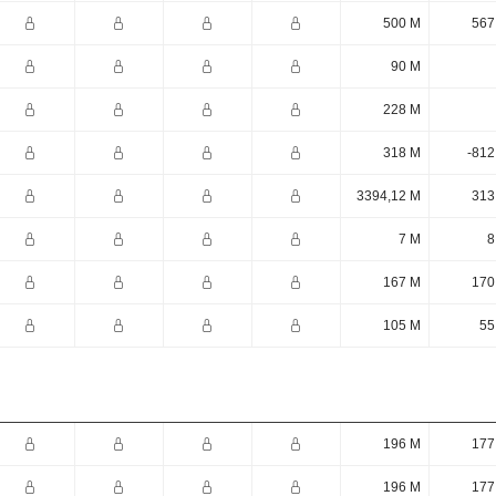
500 M
567
90 M
228 M
318 M
-812
3394,12 M
313
7 M
8
167 M
170
105 M
55
196 M
177
196 M
177