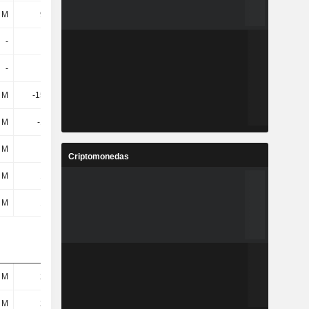
 M
948 M
390 M
789 M
-
-
-
-
-
-
-
-
 M
-1546 M
1379 M
-63 M
 M
-166 M
3940,25 M
1809 M
 M
8 M
15 M
22 M
Criptomonedas
 M
193 M
221 M
241 M
 M
131 M
110 M
107 M
 M
279 M
336 M
304 M
 M
279 M
336 M
304 M