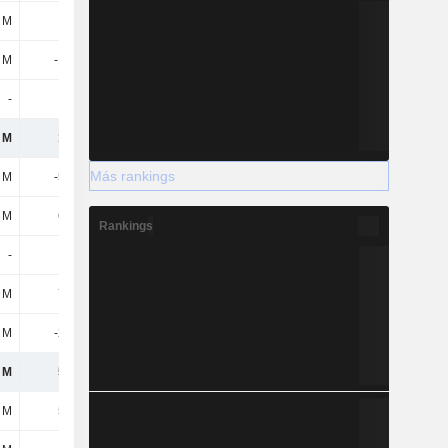
 M
-59 M
-59 M
-756 M
 M
-179 M
-96 M
-135 M
-
-
-
-
 M
101 M
7331 M
3006 M
Más rankings
 M
-598 M
1769 M
726 M
 M
699 M
5562 M
2280 M
Rankings
-
61 M
-
-
 M
760 M
5562 M
2280 M
 M
-243 M
-1031 M
-546 M
 M
517 M
4531 M
1734 M
 M
517 M
4531 M
1734 M