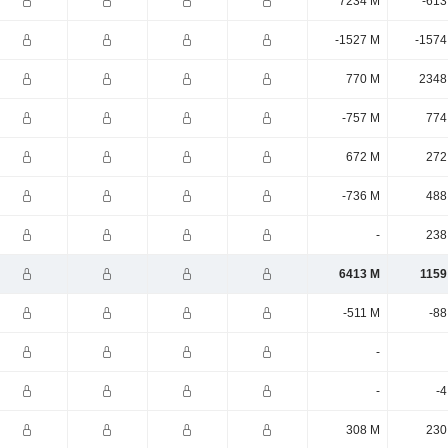
7234 M
-613
-1527 M
-1574
770 M
2348
-757 M
774
672 M
272
-736 M
488
-
238
6413 M
1159
-511 M
-88
-
-
-4
308 M
230