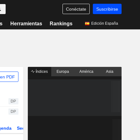
Conéctate
Suscribirse
s
Herramientas
Rankings
Edición España
Índices
Europa
América
Asia
 en PDF
DP
DP
genda
Sector
Derivados
ETFs