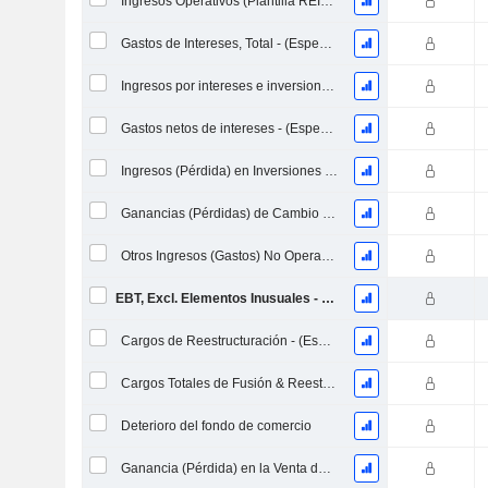
Ingresos Operativos (Plantilla REIT / Utility)
Gastos de Intereses, Total - (Específico del Modelo)
Ingresos por intereses e inversiones - (Específico de la plantilla)
Gastos netos de intereses - (Específico del modelo)
Ingresos (Pérdida) en Inversiones de Capital Propio - (Específico del Modelo)
Ganancias (Pérdidas) de Cambio de Divisas - (Específico del Modelo)
Otros Ingresos (Gastos) No Operacionales - (Específico del Modelo)
EBT, Excl. Elementos Inusuales - (Específico del Modelo)
Cargos de Reestructuración - (Específico del Modelo)
Cargos Totales de Fusión & Reestructuración Asociados
Deterioro del fondo de comercio
Ganancia (Pérdida) en la Venta de Inversiones - (Específico de la Plantilla)