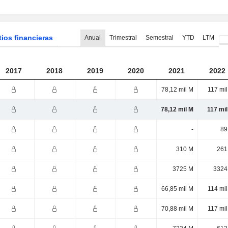
tios financieras
Anual
Trimestral
Semestral
YTD
LTM
2017
2018
2019
2020
2021
2022
78,12 mil M
117 mi
78,12 mil M
117 mi
-
89
310 M
261
3725 M
3324
66,85 mil M
114 mi
70,88 mil M
117 mi