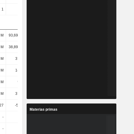
1
1
1
1
l M
93,69 mil M
80,12 mil M
78,7 mil M
l M
38,89 mil M
11,65 mil M
8909 M
 M
3713 M
11,88 mil M
7028 M
 M
1401 M
9379 M
4301 M
 M
930 M
8812 M
3756 M
 M
3779 M
11,94 mil M
7085 M
,27
-592,08
24,13
24,15
Materias primas
-
-
-
-
-
-
-
-