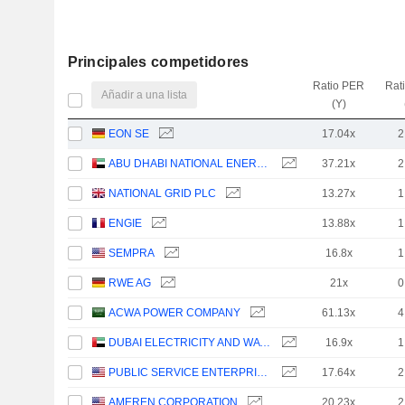
Principales competidores
Ratio PER
Rat
Añadir a una lista
(Y)
EON SE
17.04x
2
ABU DHABI NATIONAL ENERGY COMPANY
37.21x
2
NATIONAL GRID PLC
13.27x
1
ENGIE
13.88x
1
SEMPRA
16.8x
1
RWE AG
21x
0
ACWA POWER COMPANY
61.13x
4
DUBAI ELECTRICITY AND WATER AUTHORITY
16.9x
1
PUBLIC SERVICE ENTERPRISE GROUP, INC.
17.64x
2
AMEREN CORPORATION
20.23x
2