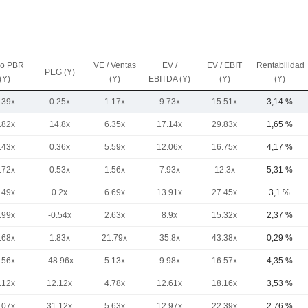
io PBR
VE / Ventas
EV /
EV / EBIT
Rentabilidad
PEG (Y)
(Y)
(Y)
EBITDA (Y)
(Y)
(Y)
.39x
0.25x
1.17x
9.73x
15.51x
3,14 %
.82x
14.8x
6.35x
17.14x
29.83x
1,65 %
.43x
0.36x
5.59x
12.06x
16.75x
4,17 %
.72x
0.53x
1.56x
7.93x
12.3x
5,31 %
.49x
0.2x
6.69x
13.91x
27.45x
3,1 %
.99x
-0.54x
2.63x
8.9x
15.32x
2,37 %
.68x
1.83x
21.79x
35.8x
43.38x
0,29 %
.56x
-48.96x
5.13x
9.98x
16.57x
4,35 %
.12x
12.12x
4.78x
12.61x
18.16x
3,53 %
.07x
31.12x
5.63x
12.97x
22.39x
2,76 %