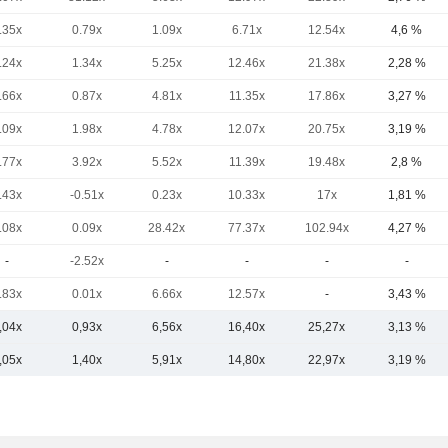
.35x
0.79x
1.09x
6.71x
12.54x
4,6 %
.24x
1.34x
5.25x
12.46x
21.38x
2,28 %
.66x
0.87x
4.81x
11.35x
17.86x
3,27 %
.09x
1.98x
4.78x
12.07x
20.75x
3,19 %
.77x
3.92x
5.52x
11.39x
19.48x
2,8 %
.43x
-0.51x
0.23x
10.33x
17x
1,81 %
.08x
0.09x
28.42x
77.37x
102.94x
4,27 %
-
-2.52x
-
-
-
-
.83x
0.01x
6.66x
12.57x
-
3,43 %
,04x
0,93x
6,56x
16,40x
25,27x
3,13 %
,05x
1,40x
5,91x
14,80x
22,97x
3,19 %