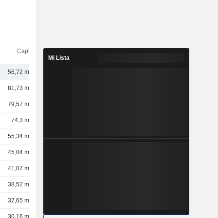
Capi.($)
Mi Lista
56,72 mil M
81,73 mil M
79,57 mil M
74,3 mil M
55,34 mil M
45,04 mil M
41,07 mil M
38,52 mil M
37,65 mil M
30,16 mil M