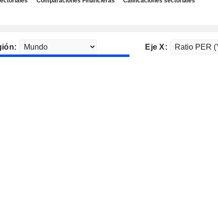
ectoriales
Comparaciones Financieras
Calificaciones sectoriales
ión:
Eje X: