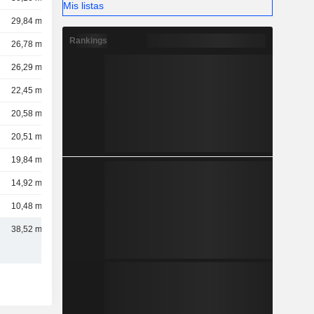
Mis listas
29,84 mil M
Rankings
26,78 mil M
26,29 mil M
22,45 mil M
20,58 mil M
20,51 mil M
19,84 mil M
14,92 mil M
10,48 mil M
38,52 mil M