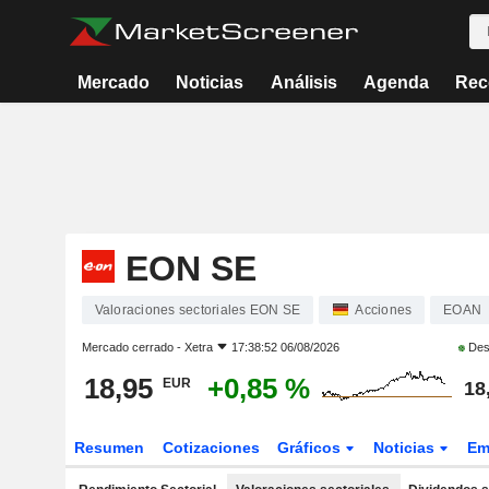
Mercado
Noticias
Análisis
Agenda
Rec
EON SE
Valoraciones sectoriales EON SE
Acciones
EOAN
Mercado cerrado -
Xetra
17:38:52 06/08/2026
Des
18,95
+0,85 %
EUR
18
Resumen
Cotizaciones
Gráficos
Noticias
Em