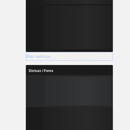
Más rankings
Divisas / Forex