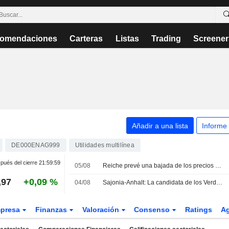
omendaciones
Carteras
Listas
Trading
Screener
Añadir a una lista
Informe
DE000ENAG999
Utilidades multilínea
pués del cierre
21:59:59
05/08
Reiche prevé una bajada de los precios de la electricidad a medio plazo
,97
+0,09 %
04/08
Sajonia-Anhalt: La candidata de los Verdes aboga por precios regionales de la electricidad
presa
Finanzas
Valoración
Consenso
Ratings
A