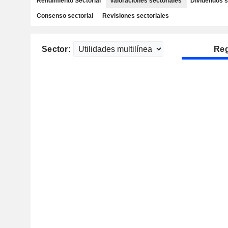
Rendimiento Sectorial
Valoraciones sectoriales
Dividendos s
Consenso sectorial
Revisiones sectoriales
Sector:
Reg