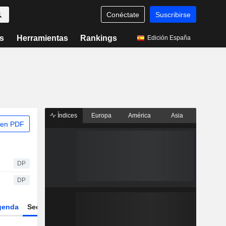
Conéctate
Suscribirse
s
Herramientas
Rankings
Edición España
Índices
Europa
América
Asia
 en PDF
DP
DP
genda
Sector
Derivados
ETFs