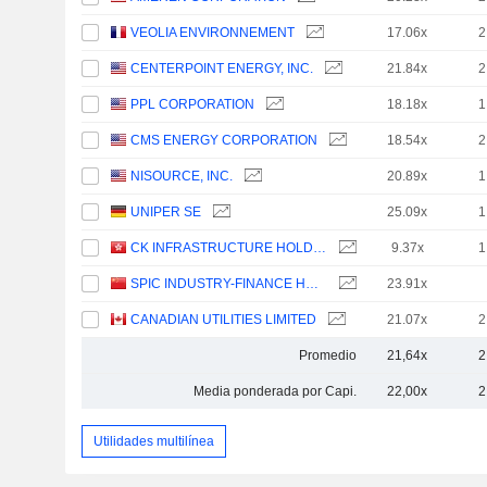
VEOLIA ENVIRONNEMENT
17.06x
2
CENTERPOINT ENERGY, INC.
21.84x
2
PPL CORPORATION
18.18x
1
CMS ENERGY CORPORATION
18.54x
2
NISOURCE, INC.
20.89x
1
UNIPER SE
25.09x
1
CK INFRASTRUCTURE HOLDINGS LIMITED
9.37x
1
SPIC INDUSTRY-FINANCE HOLDINGS CO., LTD.
23.91x
CANADIAN UTILITIES LIMITED
21.07x
2
Promedio
21,64x
2
Media ponderada por Capi.
22,00x
2
Utilidades multilínea