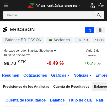
ERICSSON
96,70
kr
-0,49 %
ERICSSON
Balance ERICSSON
Acciones
ERIC B
SE0000
Mercado cerrado -
Nasdaq Stockholm
Varia. 1 de
18:00:00 07/08/2026
enero.
SEK
-0,49 %
96,70
+6,73 %
Resumen
Cotizaciones
Gráficos
Noticias
Empr
Previsiones de los Analistas
Cuenta de Resultados
Balance
Cuenta de Resultados
Balance
Flujo de caja
Ratios