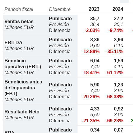
2023
2024
Período fiscal
Diciembre
Publicado
35,7
27,2
Ventas netas
Previsión
36,4
30,1
Millones EUR
Diferencia
-2.03%
-9.74%
Publicado
8,36
3,96
EBITDA
Previsión
9,60
6,10
Millones EUR
Diferencia
-12.88%
-35.11%
Beneficio
Publicado
6,04
1,59
operativo (EBIT)
Previsión
7,40
4,10
Millones EUR
Diferencia
-18.41%
-61.12%
Beneficios antes
Publicado
5,90
1,23
de Impuestos
Previsión
7,40
3,90
(EBT)
Diferencia
-20.26%
-68.38%
Millones EUR
Publicado
4,33
0,92
Resultado Neto
Previsión
5,50
3,00
Millones EUR
Diferencia
-21.35%
-69.23%
Publicado
0,34
0,07
BPA