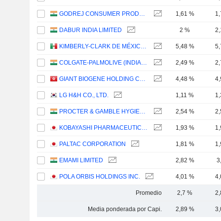
GODREJ CONSUMER PRODUCTS LIMITED
1,61 %
1
DABUR INDIA LIMITED
2 %
2
KIMBERLY-CLARK DE MÉXICO, S. A. B. DE C. V.
5,48 %
5
COLGATE-PALMOLIVE (INDIA) LIMITED
2,49 %
2
GIANT BIOGENE HOLDING CO., LTD.
4,48 %
4
LG H&H CO., LTD.
1,11 %
1
PROCTER & GAMBLE HYGIENE AND HEALTH CARE LIMITED
2,54 %
2
KOBAYASHI PHARMACEUTICAL CO., LTD.
1,93 %
1
PALTAC CORPORATION
1,81 %
1
EMAMI LIMITED
2,82 %
3
POLA ORBIS HOLDINGS INC.
4,01 %
4
Promedio
2,7 %
2
Media ponderada por Capi.
2,89 %
3