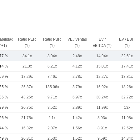
abilidad
Ratio PER
Ratio PBR
VE / Ventas
EV /
EV / EBIT
Y+1)
(Y)
(Y)
(Y)
EBITDA (Y)
(Y)
,77 %
84.1x
8.04x
2.48x
14.94x
22.61x
,14 %
21.3x
6.21x
4.12x
15.01x
17.41x
,59 %
18.29x
7.46x
2.78x
12.27x
13.81x
,35 %
25.37x
135.06x
3.79x
15.92x
18.26x
,36 %
43.25x
9.71x
6.97x
30.24x
32.72x
,39 %
20.75x
3.52x
2.89x
11.99x
13x
,26 %
21.75x
2.1x
1.42x
8.93x
11.98x
,44 %
16.32x
2.07x
1.56x
8.91x
12.52x
,49 %
20.81x
2.53x
1.52x
9.59x
14.34x