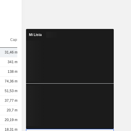
Mi Lista
Capi.($)
31,46 mil M
341 mil M
138 mil M
74,36 mil M
51,53 mil M
37,77 mil M
20,7 mil M
20,19 mil M
18,31 mil M