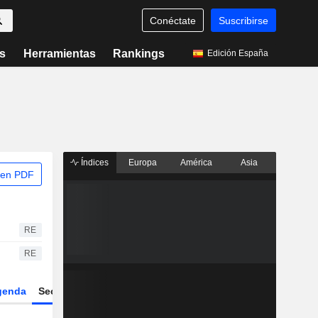
Conéctate
Suscribirse
s
Herramientas
Rankings
Edición España
Índices
Europa
América
Asia
 en PDF
RE
RE
genda
Sector
Derivados
ETFs