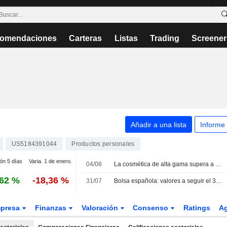
omendaciones
Carteras
Listas
Trading
Screener
Añadir a una lista
Informe
US5184391044
Productos personales
ión 5 días
Varia. 1 de enero.
04/08
La cosmética de alta gama supera a los bolsos de lujo ante la evolución del consumo en China
,62 %
-18,36 %
31/07
Bolsa española: valores a seguir el 31 de julio
presa
Finanzas
Valoración
Consenso
Ratings
A