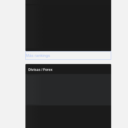
Más rankings
Divisas / Forex