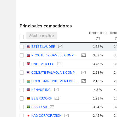
Principales competidores
Rentabilidad
Rent
Añadir a una lista
(Y)
(
ESTEE LAUDER
1,62 %
1
PROCTER & GAMBLE COMPANY
3,02 %
3
UNILEVER PLC
3,43 %
3
COLGATE-PALMOLIVE COMPANY
2,28 %
2
HINDUSTAN UNILEVER LIMITED
2,13 %
2
KENVUE INC.
4,3 %
4
BEIERSDORF
1,21 %
1
ESSITY AB
3,24 %
3
KAO CORPORATION
2,45 %
2