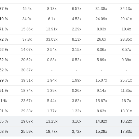
,77 %
45.4x
8.18x
6.57x
31.38x
34.13x
,19 %
34.9x
6.1x
4.53x
24.09x
29.41x
,71 %
15.36x
13.91x
2.29x
8.93x
10.4x
,72 %
37.8x
33.03x
8.13x
26.6x
28.85x
,92 %
14.07x
2.54x
3.15x
8.36x
8.57x
,32 %
20.52x
0.83x
0.52x
5.89x
9.39x
,52 %
30.37x
-
-
-
-
,99 %
39.31x
1.94x
1.99x
15.07x
25.71x
,91 %
18.74x
1.39x
0.26x
9.14x
11.35x
,1 %
23.67x
5.44x
3.82x
15.67x
18.7x
,01 %
29.33x
1.77x
1.32x
8.63x
13.01x
,85 %
29,07x
13,25x
3,16x
14,82x
18,22x
,03 %
25,59x
18,77x
3,72x
15,28x
17,83x