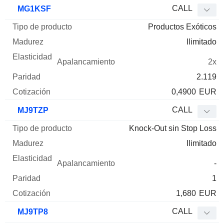
Tipo de
CALL
MG1KSF
Mnemo
Tipo
producto
Madurez
Elasticidad
Apalancamie
Productos Exóticos
Ilimitado
2x
2.119
0,4900
EUR
CALL
MJ9TZP
Knock-Out sin Stop Loss
Ilimitado
-
1
1,680
EUR
CALL
MJ9TP8