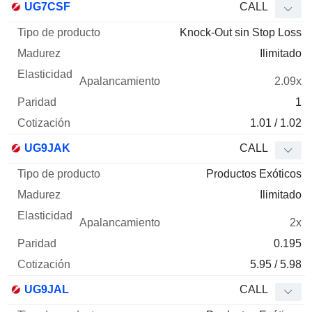
UG7CSF
CALL
Knock-Out sin Stop Loss
Ilimitado
2.09x
1
1.01 / 1.02
UG9JAK
CALL
Productos Exóticos
Ilimitado
2x
0.195
5.95 / 5.98
UG9JAL
CALL