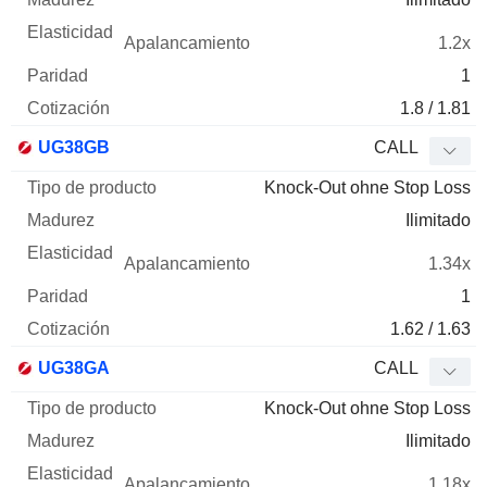
1.2x
1
1.8 / 1.81
UG38GB
CALL
Knock-Out ohne Stop Loss
Ilimitado
1.34x
1
1.62 / 1.63
UG38GA
CALL
Knock-Out ohne Stop Loss
Ilimitado
1.18x