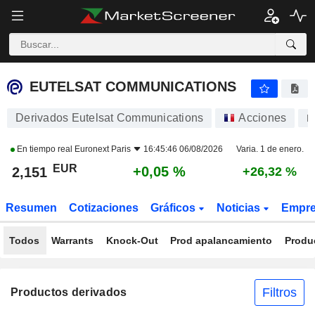
EUTELSAT COMMUNICATIONS
2,151
€
+0,05 %
EUTELSAT COMMUNICATIONS
Derivados Eutelsat Communications
Acciones
E
En tiempo real
Euronext Paris
16:45:46 06/08/2026
Varia. 1 de enero.
EUR
+0,05 %
2,151
+26,32 %
Resumen
Cotizaciones
Gráficos
Noticias
Empr
Todos
Warrants
Knock-Out
Prod apalancamiento
Produ
Filtros
Productos derivados