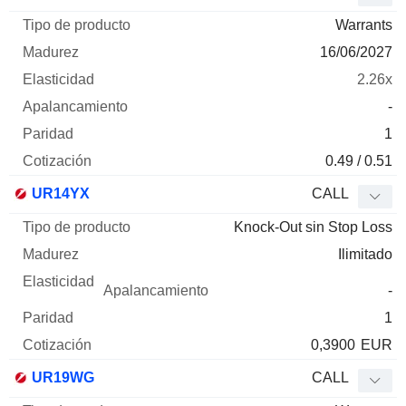
Warrants
16/06/2027
2.26x
-
1
0.49 / 0.51
UR14YX
CALL
Knock-Out sin Stop Loss
Ilimitado
-
1
0,3900
EUR
UR19WG
CALL