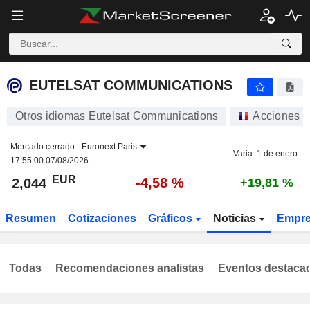
EUTELSAT COMMUNICATIONS
2,044
€
-4,58 %
EUTELSAT COMMUNICATIONS
Otros idiomas Eutelsat Communications
Acciones
Mercado cerrado -
Euronext Paris
Varia. 1 de enero.
17:55:00 07/08/2026
EUR
-4,58 %
2,044
+19,81 %
Resumen
Cotizaciones
Gráficos
Noticias
Empr
Todas
Recomendaciones analistas
Eventos destaca