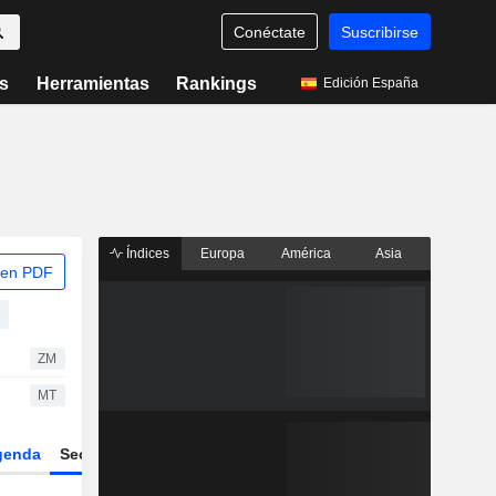
Conéctate
Suscribirse
s
Herramientas
Rankings
Edición España
Índices
Europa
América
Asia
 en PDF
ZM
MT
genda
Sector
ETFs