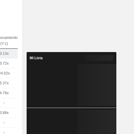
ancamiento
(Y-1)
3.13x
Mi Lista
3.72x
24.02x
5.37x
4.78x
-
3.88x
-
-