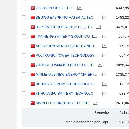
CALB GROUP CO., LTD.
6347,9
BEIJING EASPRING MATERIAL TECHNOLOGY CO.,LTD.
1483,2
REPT BATTERO ENERGY CO., LTD.
3479,0
TIANNENG BATTERY GROUP CO., LTD.
6547 
SHENZHEN KSTAR SCIENCE AND TECHNOLOGY CO., LTD.
753 
VOLTRONIC POWER TECHNOLOGY CORP.
654 
ZHUHAI COSMX BATTERY CO., LTD.
2058,3
MINMETALS NEW ENERGY MATERIALS(HUNAN)CO.,LTD.
1335,3
BEIJING RELPOW TECHNOLOGY CO., LTD
170 
ANHUI ANFU BATTERY TECHNOLOGY CO.,LTD
683 
SIMPLO TECHNOLOGY CO., LTD.
2616,0
Promedio
4218,
Media ponderada por Capi.
9409,