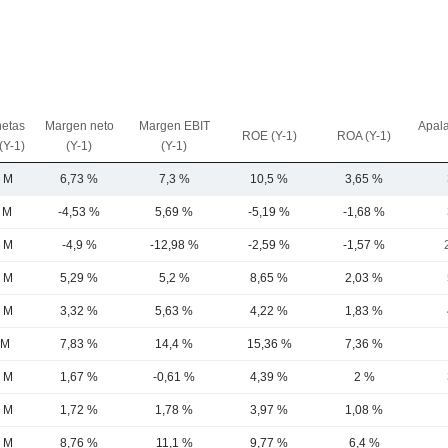
netas
Margen neto
Margen EBIT
Apal
ROE (Y-1)
ROA (Y-1)
(Y-1)
(Y-1)
(Y-1)
1 M
6,73 %
7,3 %
10,5 %
3,65 %
l M
-4,53 %
5,69 %
-5,19 %
-1,68 %
2 M
-4,9 %
-12,98 %
-2,59 %
-1,57 %
9 M
5,29 %
5,2 %
8,65 %
2,03 %
6 M
3,32 %
5,63 %
4,22 %
1,83 %
 M
7,83 %
14,4 %
15,36 %
7,36 %
1 M
1,67 %
-0,61 %
4,39 %
2 %
5 M
1,72 %
1,78 %
3,97 %
1,08 %
 M
8,76 %
11,1 %
9,77 %
6,4 %