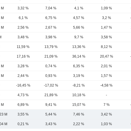
5 M
3,32 %
7,04 %
4,1 %
1,09 %
2 M
6,1 %
6,75 %
4,57 %
3,2 %
7 M
2,56 %
2,67 %
5,66 %
1,47 %
M
3,48 %
3,98 %
9,7 %
3,58 %
M
11,59 %
13,79 %
13,36 %
8,12 %
M
17,16 %
21,09 %
36,14 %
20,47 %
4 M
3,28 %
0,74 %
6,35 %
2,01 %
7 M
2,44 %
0,93 %
3,19 %
1,57 %
M
-16,45 %
-17,02 %
-8,21 %
-4,58 %
M
4,73 %
21,89 %
10,18 %
-
6 M
6,89 %
9,41 %
15,07 %
7 %
23 M
3,55 %
5,44 %
7,46 %
3,42 %
04 M
0,21 %
3,43 %
2,22 %
1,03 %