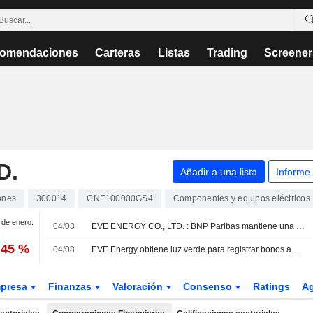
omendaciones
Carteras
Listas
Trading
Screener
D.
Añadir a una lista
Informe
ones
300014
CNE100000GS4
Componentes y equipos eléctricos
1 de enero.
04/08
EVE ENERGY CO., LTD. : BNP Paribas mantiene una recomendación de compra.
,45 %
04/08
EVE Energy obtiene luz verde para registrar bonos a medio plazo por 3.000 millones de yuanes
presa
Finanzas
Valoración
Consenso
Ratings
A