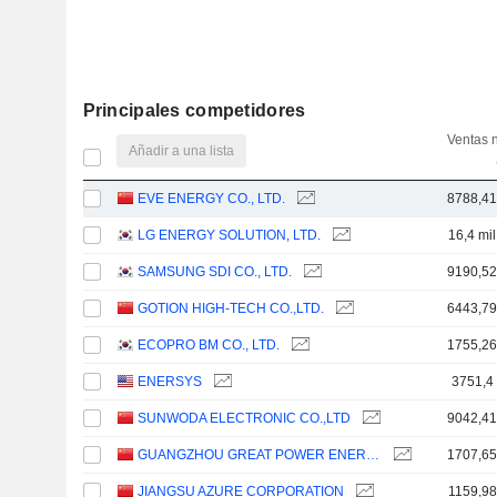
Principales competidores
Ventas 
Añadir a una lista
EVE ENERGY CO., LTD.
8788,4
LG ENERGY SOLUTION, LTD.
16,4 mi
SAMSUNG SDI CO., LTD.
9190,5
GOTION HIGH-TECH CO.,LTD.
6443,7
ECOPRO BM CO., LTD.
1755,2
ENERSYS
3751,4
SUNWODA ELECTRONIC CO.,LTD
9042,4
GUANGZHOU GREAT POWER ENERGY AND TECHNOLOGY CO., LTD
1707,6
JIANGSU AZURE CORPORATION
1159,98