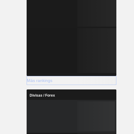
Más rankings
Divisas / Forex