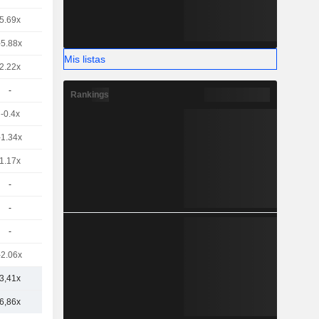
5.69x
-5.88x
Mis listas
2.22x
-
Rankings
-0.4x
-1.34x
1.17x
-
-
-
-2.06x
3,41x
6,86x