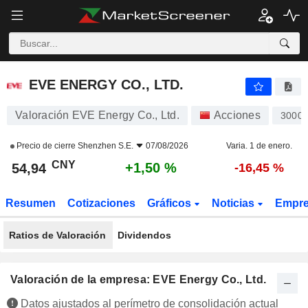
EVE ENERGY CO., LTD.
54,94
¥
+1,50 %
EVE ENERGY CO., LTD.
Valoración EVE Energy Co., Ltd.
Acciones
3000
Precio de cierre
Shenzhen S.E.
07/08/2026
Varia. 1 de enero.
CNY
+1,50 %
54,94
-16,45 %
Resumen
Cotizaciones
Gráficos
Noticias
Empr
Ratios de Valoración
Dividendos
Valoración de la empresa: EVE Energy Co., Ltd.
Datos ajustados al perímetro de consolidación actual