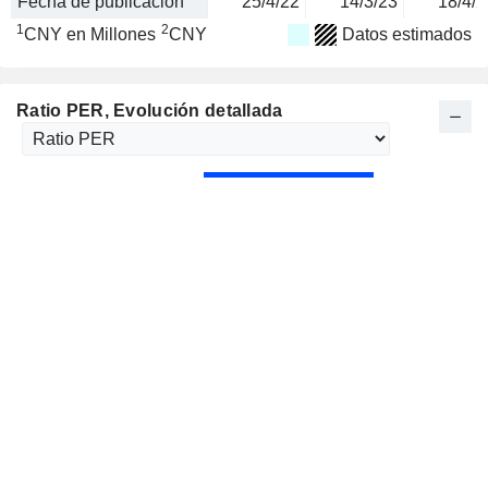
Fecha de publicación
25/4/22
14/3/23
18/4/2
1
2
CNY en Millones
CNY
Datos estimados
Ratio PER
, Evolución detallada