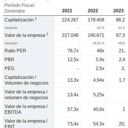
Período Fiscal:
2021
2022
2023
Diciembre
1
Capitalización
224.267
179.408
86.24
Variación
-
-20 %
-51,93
1
Valor de la empresa
227.048
190.671
97.35
Variación
-
-16,02 %
-48,94
Ratio PER
76,7x
48x
21,4
PBR
12,5x
5,9x
2,49
PEG
-
2,5x
2,8
Capitalización /
13,3x
4,94x
1,77
Volumen de negocios
Valor de la empresa /
13,4x
5,25x
2
volumen de negocios
Valor de la empresa /
57,3x
40,6x
15
EBITDA
Valor de la empresa /
73,4x
54,3x
20,1
EBIT