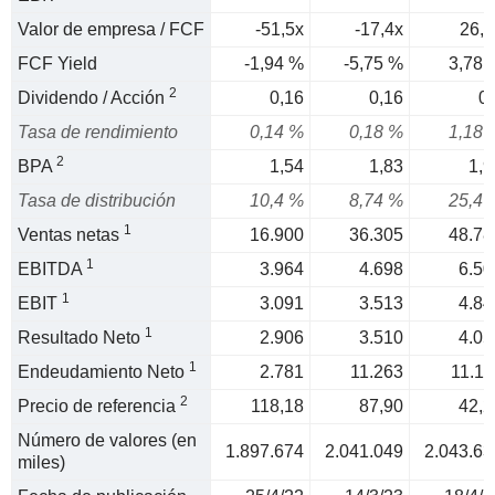
Valor de empresa / FCF
-51,5x
-17,4x
26,5
FCF Yield
-1,94 %
-5,75 %
3,78 
2
Dividendo / Acción
0,16
0,16
0,
Tasa de rendimiento
0,14 %
0,18 %
1,18 
2
BPA
1,54
1,83
1,9
Tasa de distribución
10,4 %
8,74 %
25,4 
1
Ventas netas
16.900
36.305
48.78
1
EBITDA
3.964
4.698
6.50
1
EBIT
3.091
3.513
4.84
1
Resultado Neto
2.906
3.510
4.05
1
Endeudamiento Neto
2.781
11.263
11.11
2
Precio de referencia
118,18
87,90
42,2
Número de valores (en
1.897.674
2.041.049
2.043.63
miles)