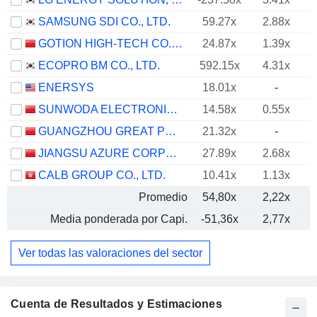
SAMSUNG SDI CO., LTD.
59.27x
2.88x
GOTION HIGH-TECH CO.,LTD.
24.87x
1.39x
ECOPRO BM CO., LTD.
592.15x
4.31x
ENERSYS
18.01x
-
SUNWODA ELECTRONIC CO.,LTD
14.58x
0.55x
GUANGZHOU GREAT POWER ENERGY AND TECHNOLOGY CO., LTD
21.32x
-
JIANGSU AZURE CORPORATION
27.89x
2.68x
CALB GROUP CO., LTD.
10.41x
1.13x
Promedio
54,80x
2,22x
Media ponderada por Capi.
-51,36x
2,77x
Ver todas las valoraciones del sector
Cuenta de Resultados y Estimaciones