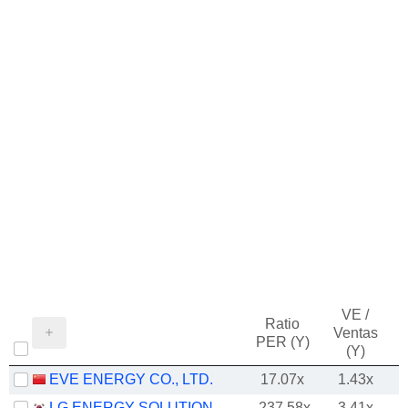
VE /
Ratio
Ventas
PER (Y)
(Y)
EVE ENERGY CO., LTD.
17.07x
1.43x
LG ENERGY SOLUTION, LTD.
-237.58x
3.41x