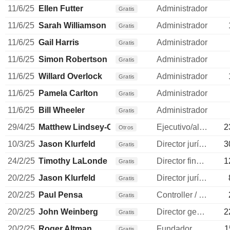
11/6/25
Ellen Futter
Administrador
Gratis
11/6/25
Sarah Williamson
Administrador
Gratis
11/6/25
Gail Harris
Administrador
Gratis
11/6/25
Simon Robertson
Administrador
Gratis
11/6/25
Willard Overlock
Administrador
Gratis
11/6/25
Pamela Carlton
Administrador
Gratis
11/6/25
Bill Wheeler
Administrador
Gratis
29/4/25
Matthew Lindsey-Clark
Ejecutivo/alto directivo
2
Otros
10/3/25
Jason Klurfeld
Director jurídico
3
Gratis
24/2/25
Timothy LaLonde
Director financiero
1
Gratis
20/2/25
Jason Klurfeld
Director jurídico
Gratis
20/2/25
Paul Pensa
Controller / auditor
Gratis
20/2/25
John Weinberg
Director general
2
Gratis
20/2/25
Roger Altman
Fundador
1
Gratis