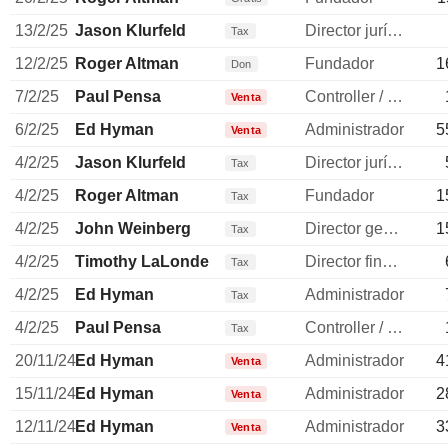
13/2/25
Jason Klurfeld
Director jurídico
Tax
12/2/25
Roger Altman
Fundador
1
Don
7/2/25
Paul Pensa
Controller / auditor
Venta
6/2/25
Ed Hyman
Administrador
5
Venta
4/2/25
Jason Klurfeld
Director jurídico
Tax
4/2/25
Roger Altman
Fundador
1
Tax
4/2/25
John Weinberg
Director general
1
Tax
4/2/25
Timothy LaLonde
Director financiero
Tax
4/2/25
Ed Hyman
Administrador
Tax
4/2/25
Paul Pensa
Controller / auditor
Tax
20/11/24
Ed Hyman
Administrador
4
Venta
15/11/24
Ed Hyman
Administrador
2
Venta
12/11/24
Ed Hyman
Administrador
3
Venta