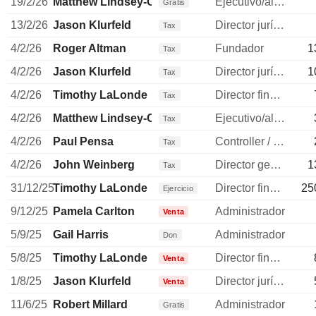
19/2/26
Matthew Lindsey-Clark
Ejecutivo/alto directivo
Gratis
13/2/26
Jason Klurfeld
Director jurídico
Tax
4/2/26
Roger Altman
Fundador
1
Tax
4/2/26
Jason Klurfeld
Director jurídico
1
Tax
4/2/26
Timothy LaLonde
Director financiero
Tax
4/2/26
Matthew Lindsey-Clark
Ejecutivo/alto directivo
Tax
4/2/26
Paul Pensa
Controller / auditor
Tax
4/2/26
John Weinberg
Director general
1
Tax
31/12/25
Timothy LaLonde
Director financiero
25
Ejercicio
9/12/25
Pamela Carlton
Administrador
Venta
5/9/25
Gail Harris
Administrador
Don
5/8/25
Timothy LaLonde
Director financiero
Venta
1/8/25
Jason Klurfeld
Director jurídico
Venta
11/6/25
Robert Millard
Administrador
Gratis