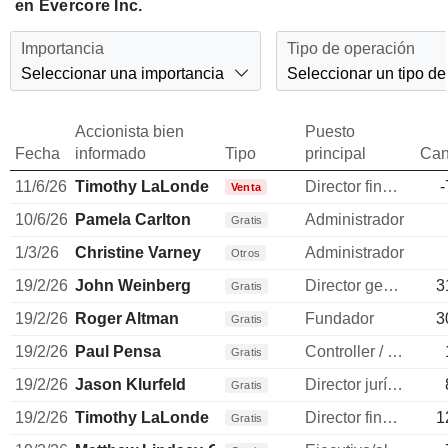
en Evercore Inc.
Importancia
Tipo de operación
Seleccionar una importancia
Seleccionar un tipo de
Accionista bien
Puesto
Fecha
informado
Tipo
principal
Can
11/6/26
Timothy LaLonde
Director financiero
-
Venta
10/6/26
Pamela Carlton
Administrador
Gratis
1/3/26
Christine Varney
Administrador
Otros
19/2/26
John Weinberg
Director general
3
Gratis
19/2/26
Roger Altman
Fundador
3
Gratis
19/2/26
Paul Pensa
Controller / auditor
Gratis
19/2/26
Jason Klurfeld
Director jurídico
Gratis
19/2/26
Timothy LaLonde
Director financiero
1
Gratis