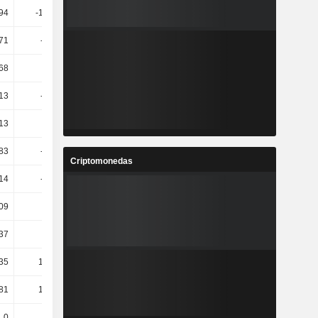
,94
-186,27
-147,74
19,37
,71
-15,41
1
-5,97
68
-16,7
13,32
-13,6
13
-10,69
1,78
-9,55
,13
-8,57
-0,95
-8,96
83
-35,63
1,82
-12,65
Criptomonedas
14
-18,81
1,23
-10,09
,09
-3,39
7,47
-15,76
,37
-8,32
5,93
-10,95
,35
182,83
-24,64
-13,92
,81
169,44
-23,26
-11,76
0
0
0
-14,53