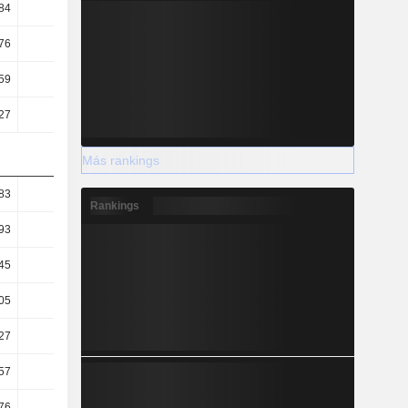
84
0,73
0,76
0,75
76
2,27
2,37
2,29
59
8,7
9,38
8,93
27
4,6
4,49
4,28
Más rankings
83
1,46
1,36
1,49
Rankings
93
0,77
0,65
0,74
45
0,39
0,42
0,43
05
41,95
39,02
40,87
27
79,43
81,47
85,36
57
52,1
49,37
53,45
76
69,28
71,12
72,78