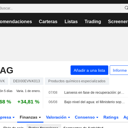
omendaciones
Carteras
Listas
Trading
Screener
 AG
Añadir a una lista
Informe
EVK
DE000EVNK013
Productos químicos especializados
ión 5 días
Varia. 1 de enero.
07/08
Lanxess en fase de recuperación: preocupa el bajo nivel del Rin
,68 %
+34,81 %
06/08
Bajo nivel del agua: el Ministerio sopesa suspender la prohibición de circular a los camiones
presa
Finanzas
Valoración
Consenso
Ratings
A