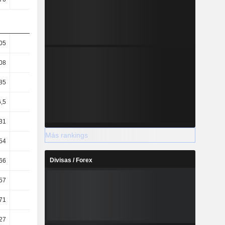
05
47,26
41,55
47,36
08
32,09
29,35
32,14
85
36,67
32,35
40,31
,5
24,9
22,86
27,36
31
54,93
53,92
54,54
Más rankings
54
2,48
4,97
4,15
Divisas / Forex
66
8,08
9,86
8,71
57
4,83
5,9
5,28
71
2,15
1,81
2,04
27
1,63
1,51
1,71