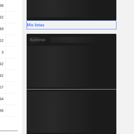
88
15,17
15,81
15,69
82
11,75
12,63
12,18
Mis listas
49
4,95
7,86
7,34
Rankings
62
3,97
6,95
6,43
3
-2,96
1,58
1,97
92
-3,05
1,46
1,88
92
-3,05
1,46
1,88
57
1,62
3,58
3,21
94
7,32
5,56
5,45
36
8,32
6,43
6,42