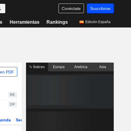
Conéctate
Suscribirse
s
Herramientas
Rankings
Edición España
Índices
Europa
América
Asia
 en PDF
RE
DP
genda
Sector
Derivados
ETFs