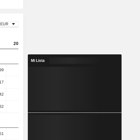
EUR
2023
2024
2025
Mi Lista
99
1,81
3,32
3
17
2,66
5,04
4,54
42
-4,51
2,65
3,21
32
-4,68
2,48
3,09
51
22,21
25,74
24,59