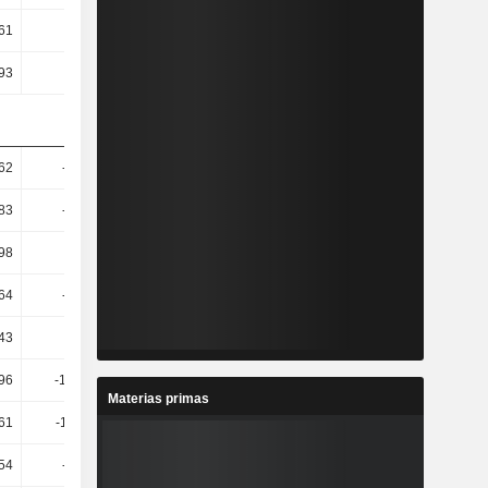
61
3,6
3,02
3,36
93
2,73
2,53
2,82
62
-17,42
-0,72
-7,18
83
-21,61
15,04
-12,98
98
-23,1
6,69
-14,05
64
-50,68
57,33
-18,6
43
-55,8
73,64
-20,05
,96
-181,59
-153,1
15,42
Materias primas
,61
-186,11
-147,74
19,37
54
-69,85
118,33
-23,53