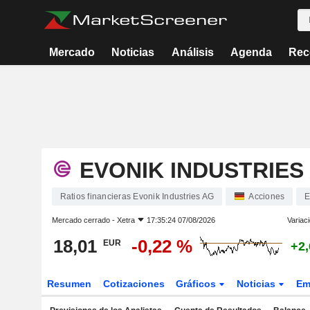
Mercado
Noticias
Análisis
Agenda
Rec
EVONIK INDUSTRIES
Ratios financieras Evonik Industries AG
Acciones
Mercado cerrado -
Xetra
17:35:24 07/08/2026
Variac
18,01
-0,22 %
EUR
+2
Resumen
Cotizaciones
Gráficos
Noticias
Em