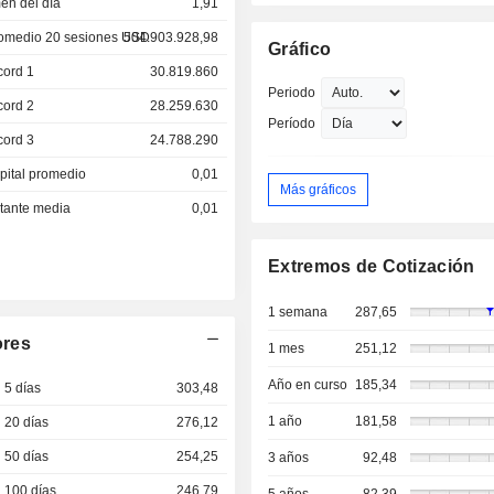
en del día
1,91
omedio 20 sesiones USD
504.903.928,98
Gráfico
cord 1
30.819.860
Periodo
cord 2
28.259.630
Período
cord 3
24.788.290
pital promedio
0,01
Más gráficos
otante media
0,01
Extremos de Cotización
1 semana
287,65
ores
1 mes
251,12
Año en curso
185,34
 5 días
303,48
1 año
181,58
 20 días
276,12
 50 días
254,25
3 años
92,48
 100 días
246,79