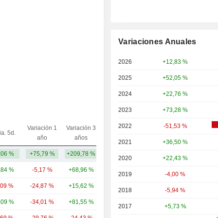
Variaciones Anuales
2026
+12,83 %
2025
+52,05 %
2024
+22,76 %
2023
+73,28 %
2022
-51,53 %
Variación 1
Variación 3
ia. 5d.
Capi.($)
año
años
2021
+36,50 %
,06 %
+75,79 %
+209,78 %
38,37 mil M
2020
+22,43 %
,84 %
-5,17 %
+68,96 %
156 mil M
2019
-4,00 %
,09 %
-24,87 %
+15,62 %
28,94 mil M
2018
-5,94 %
,09 %
-34,01 %
+81,55 %
5756,39 M
2017
+5,73 %