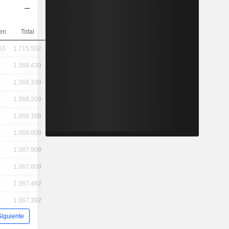
en
Total
63
1.715.502
1.368.439
1.368.339
1.368.209
1.368.109
1.368.009
1.367.909
1.367.809
1.367.492
1.367.392
Siguiente