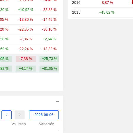
,69 %
-29,76 %
-24,43 %
4180,9 M
2016
-8,87 %
,30 %
+10,92 %
-38,88 %
1950,76 M
2015
+45,62 %
,05 %
-13,80 %
-14,49 %
1627,89 M
2014
+22,54 %
,20 %
-22,85 %
-30,10 %
1439,85 M
2013
+13,38 %
,50 %
-7,86 %
+2,64 %
1150,14 M
2012
+111,72 %
,69 %
-22,24 %
-13,32 %
930 M
2011
-42,17 %
,05 %
-7,38 %
+25,73 %
23,99 mil M
2010
-2,49 %
,82 %
+4,17 %
+81,05 %
2009
+212,26 %
2008
-73,94 %
2007
+50,71 %
2006
-12,44 %
2005
+0,17 %
Volumen
Variación