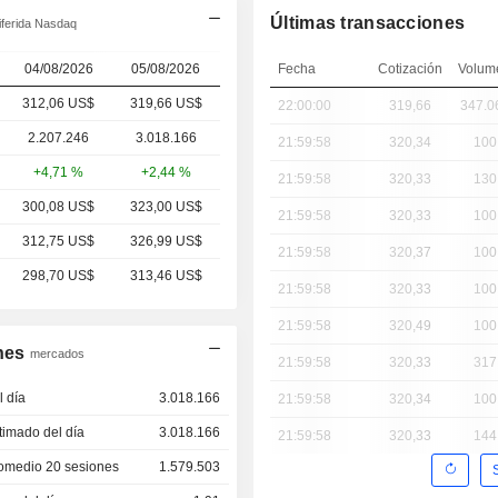
Últimas transacciones
iferida Nasdaq
04/08/2026
05/08/2026
Fecha
Cotización
Volum
312,06 US$
319,66 US$
22:00:00
319,66
347.0
2.207.246
3.018.166
21:59:58
320,34
100
+4,71 %
+2,44 %
21:59:58
320,33
130
300,08 US$
323,00 US$
21:59:58
320,33
100
312,75 US$
326,99 US$
21:59:58
320,37
100
298,70 US$
313,46 US$
21:59:58
320,33
100
21:59:58
320,49
100
nes
mercados
21:59:58
320,33
317
 día
3.018.166
21:59:58
320,34
100
imado del día
3.018.166
21:59:58
320,33
144
omedio 20 sesiones
1.579.503