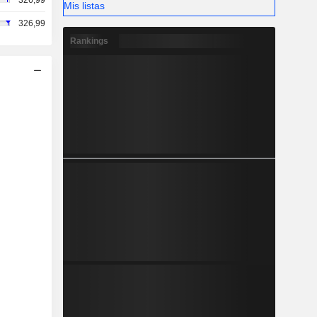
326,99
Mis listas
326,99
Rankings