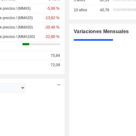
5 años
82,39
de precios / (MMA5)
-5,06 %
10 años
40,76
de precios / (MMA20)
-13,62 %
de precios / (MMA50)
-20,46 %
Variaciones Mensuales
de precios / (MMA100)
-22,80 %
75,84
72,09