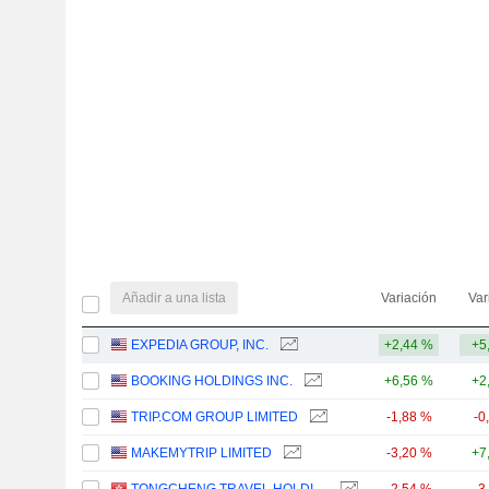
Añadir a una lista
Variación
Var
EXPEDIA GROUP, INC.
+2,44 %
+5
BOOKING HOLDINGS INC.
+6,56 %
+2
TRIP.COM GROUP LIMITED
-1,88 %
-0
MAKEMYTRIP LIMITED
-3,20 %
+7