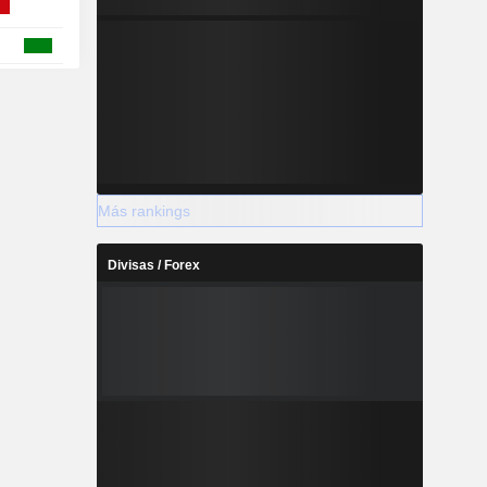
Más rankings
Divisas / Forex