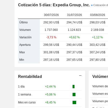
Cotización 5 días: Expedia Group, Inc.
Cotización d
30/07/2026
31/07/2026
03/08/2026
Último
292,93 US$
294,74 US$
298,03 US$
Volumen
1.737.060
1.124.823
2.169.038
Variación
-3,73 %
+0,62 %
+1,12 %
Apertura
299,56 US$
290,44 US$
303,42 US$
Max
301,08 US$
297,37 US$
307,24 US$
Min
287,16 US$
287,65 US$
297,80 US$
Rentabilidad
Volúme
Volumen del
1 día
+2,44 %
Volumen est
1 semana
+5,06 %
Volumen pr
Mes en curso
+8,45 %