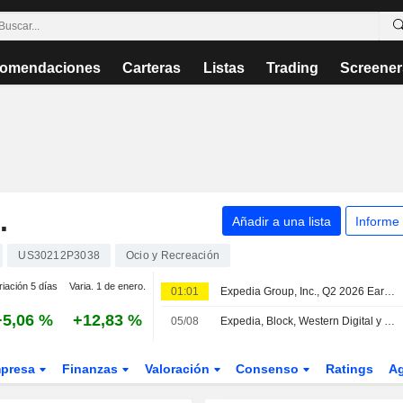
omendaciones
Carteras
Listas
Trading
Screener
.
Añadir a una lista
Informe
US30212P3038
Ocio y Recreación
riación 5 días
Varia. 1 de enero.
01:01
Expedia Group, Inc., Q2 2026 Earnings Call, Aug 05, 2026
+5,06 %
+12,83 %
05/08
Expedia, Block, Western Digital y Sandisk presentan resultados | Cierre de mercado
presa
Finanzas
Valoración
Consenso
Ratings
A