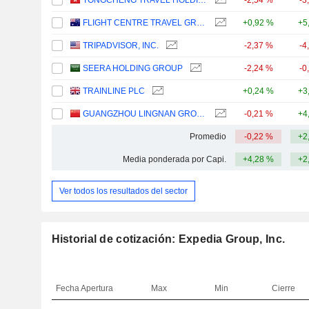
TONGCHENG TRAVEL HOLDINGS LIMITED
-2,54 %
-3
FLIGHT CENTRE TRAVEL GROUP LIMITED
+0,92 %
+5
TRIPADVISOR, INC.
-2,37 %
-4
SEERA HOLDING GROUP
-2,24 %
-0
TRAINLINE PLC
+0,24 %
+3
GUANGZHOU LINGNAN GROUP HOLDINGS COMPANY LIMITED
-0,21 %
+4
Promedio
-0,22 %
+2
Media ponderada por Capi.
+4,28 %
+2
Ver todos los resultados del sector
Historial de cotización: Expedia Group, Inc.
Fecha
Apertura
Max
Min
Cierre