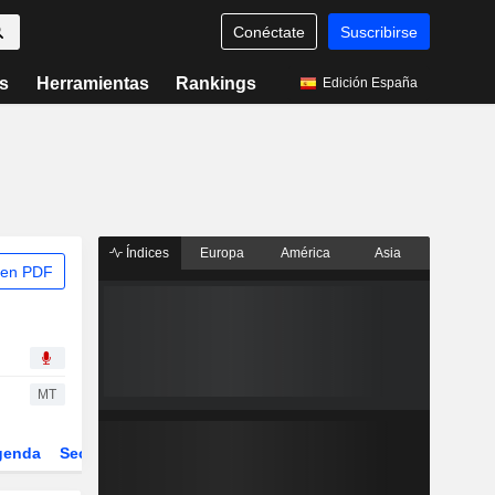
Conéctate
Suscribirse
s
Herramientas
Rankings
Edición España
Índices
Europa
América
Asia
 en PDF
MT
genda
Sector
Derivados
ETFs