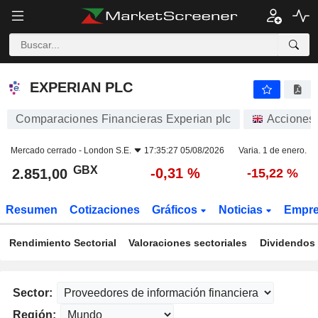
EXPERIAN PLC
2.851,00
p
-0,31 %
EXPERIAN PLC
Comparaciones Financieras Experian plc
Acciones
Mercado cerrado -
London S.E.
17:35:27 05/08/2026
Varia. 1 de enero.
GBX
-0,31 %
2.851,00
-15,22 %
Resumen
Cotizaciones
Gráficos
Noticias
Empr
Rendimiento Sectorial
Valoraciones sectoriales
Dividendos 
Sector:
Región: