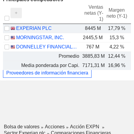
Ventas
Margen
netas (Y-
E
neto (Y-1)
1)
EXPERIAN PLC
8445 M
17,79 %
MORNINGSTAR, INC.
2445,5 M
15,3 %
DONNELLEY FINANCIAL SOLUTIONS, INC.
767 M
4,22 %
Promedio
3885,83 M
12,44 %
Media ponderada por Capi.
7171,31 M
16,96 %
Proveedores de información financiera
Bolsa de valores
Acciones
Acción EXPN
Sector Experian plc
Comparaciones Financieras