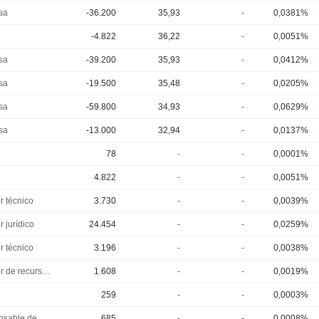
sa
-36.200
35,93
-
0,0381%
-4.822
36,22
-
0,0051%
sa
-39.200
35,93
-
0,0412%
sa
-19.500
35,48
-
0,0205%
sa
-59.800
34,93
-
0,0629%
sa
-13.000
32,94
-
0,0137%
78
-
-
0,0001%
4.822
-
-
0,0051%
r técnico
3.730
-
-
0,0039%
r jurídico
24.454
-
-
0,0259%
r técnico
3.196
-
-
0,0038%
Director de recursos humanos
1.608
-
-
0,0019%
259
-
-
0,0003%
Responsable de comunicación pública
685
-
-
0,0008%