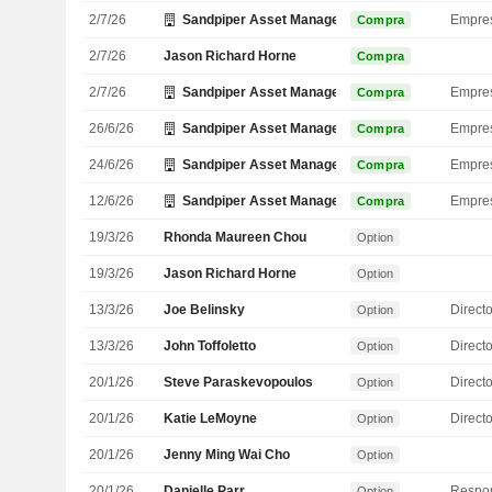
2/7/26
Sandpiper Asset Management, Inc.
Empre
Compra
2/7/26
Jason Richard Horne
Compra
2/7/26
Sandpiper Asset Management, Inc.
Empre
Compra
26/6/26
Sandpiper Asset Management, Inc.
Empre
Compra
24/6/26
Sandpiper Asset Management, Inc.
Empre
Compra
12/6/26
Sandpiper Asset Management, Inc.
Empre
Compra
19/3/26
Rhonda Maureen Chou
Option
19/3/26
Jason Richard Horne
Option
13/3/26
Joe Belinsky
Directo
Option
13/3/26
John Toffoletto
Directo
Option
20/1/26
Steve Paraskevopoulos
Directo
Option
20/1/26
Katie LeMoyne
Option
20/1/26
Jenny Ming Wai Cho
Option
20/1/26
Danielle Parr
Option