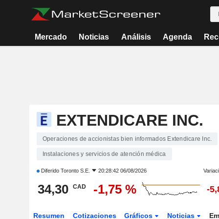
Mercado
Noticias
Análisis
Agenda
Rec
EXTENDICARE INC.
Operaciones de accionistas bien informados Extendicare Inc.
Instalaciones y servicios de atención médica
Diferido
Toronto S.E.
20:28:42 06/08/2026
Variac
34,30
-1,75 %
CAD
-5
Resumen
Cotizaciones
Gráficos
Noticias
Em