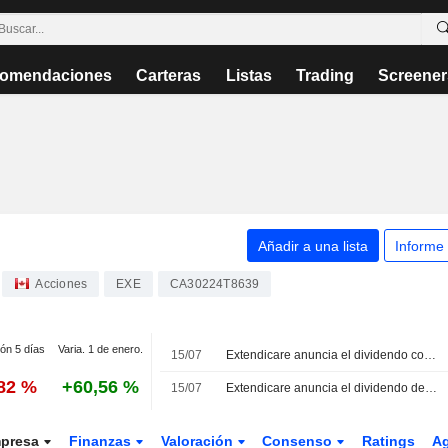
omendaciones
Carteras
Listas
Trading
Screener
Añadir a una lista
Informe
Acciones
EXE
CA30224T8639
ión 5 días
Varia. 1 de enero.
15/07
Extendicare anuncia el dividendo correspondiente al mes de julio
,82 %
+60,56 %
15/07
Extendicare anuncia el dividendo de julio de 2026, pagadero el 17 de agosto de 2026
presa
Finanzas
Valoración
Consenso
Ratings
A