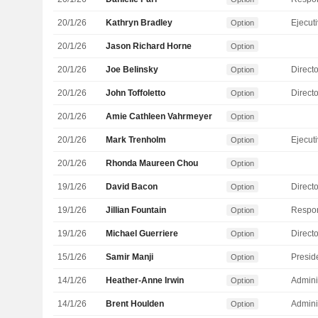
20/1/26
Kathryn Bradley
Option
20/1/26
Jason Richard Horne
Option
20/1/26
Joe Belinsky
Directo
Option
20/1/26
John Toffoletto
Directo
Option
20/1/26
Amie Cathleen Vahrmeyer
Option
20/1/26
Mark Trenholm
Option
20/1/26
Rhonda Maureen Chou
Option
19/1/26
David Bacon
Directo
Option
19/1/26
Jillian Fountain
Option
19/1/26
Michael Guerriere
Direct
Option
15/1/26
Samir Manji
Presid
Option
14/1/26
Heather-Anne Irwin
Admini
Option
14/1/26
Brent Houlden
Admini
Option