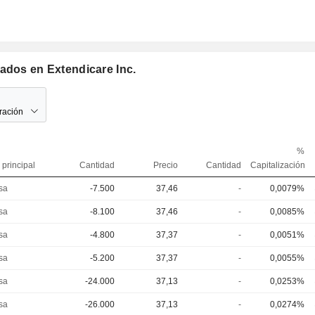
ados en Extendicare Inc.
ración
%
 principal
Cantidad
Precio
Cantidad
Capitalización
sa
-7.500
37,46
-
0,0079%
sa
-8.100
37,46
-
0,0085%
sa
-4.800
37,37
-
0,0051%
sa
-5.200
37,37
-
0,0055%
sa
-24.000
37,13
-
0,0253%
sa
-26.000
37,13
-
0,0274%