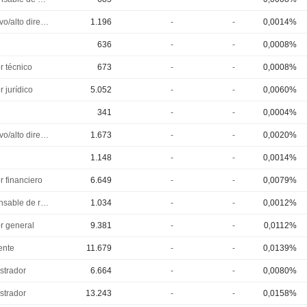
Ejecutivo/alto directivo
1.196
-
-
0,0014%
636
-
-
0,0008%
r técnico
673
-
-
0,0008%
r jurídico
5.052
-
-
0,0060%
341
-
-
0,0004%
Ejecutivo/alto directivo
1.673
-
-
0,0020%
1.148
-
-
0,0014%
r financiero
6.649
-
-
0,0079%
Responsable de relaciones con inversores
1.034
-
-
0,0012%
or general
9.381
-
-
0,0112%
ente
11.679
-
-
0,0139%
strador
6.664
-
-
0,0080%
strador
13.243
-
-
0,0158%