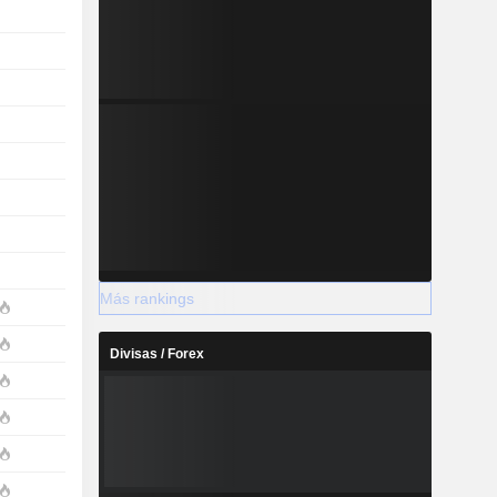
Más rankings
Divisas / Forex