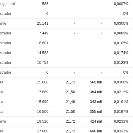
or general
585
-
-
0,0007%
strador
0
-
-
0%
ente
25.141
-
-
0,0300%
strador
7.449
-
-
0,0089%
strador
8.801
-
-
0,0105%
strador
14.583
-
-
0,0174%
strador
10.752
-
-
0,0128%
strador
0
-
-
0%
sa
25.800
21,72
560 mil
0,0308%
sa
17.880
21,50
384 mil
0,0213%
sa
15.990
21,48
343 mil
0,0191%
sa
16.500
21,50
355 mil
0,0197%
ente
19.520
21,72
424 mil
0,0233%
sa
27.880
21,72
606 mil
0,0333%