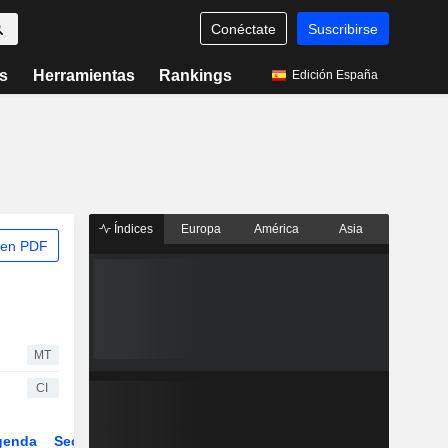
Conéctate
Suscribirse
s
Herramientas
Rankings
Edición España
Índices
Europa
América
Asia
 en PDF
MT
CI
genda
Sector
Derivados