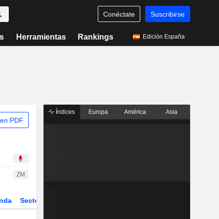
Conéctate
Suscribirse
s
Herramientas
Rankings
Edición España
Índices
Europa
América
Asia
 en PDF
ZM
nda
Sector
Derivados
ETFs