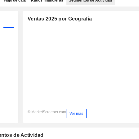
Flujo de caja
Ratios financieras
Segmentos de Actividad
Ventas 2025 por Geografía
© MarketScreener.com
Ver más
entos de Actividad