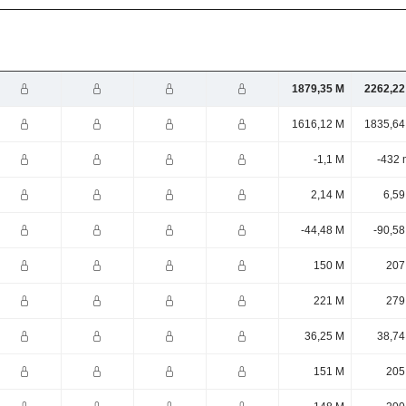
1879,35 M
2262,22
1616,12 M
1835,64
-1,1 M
-432 
2,14 M
6,59
-44,48 M
-90,58
150 M
207
221 M
279
36,25 M
38,74
151 M
205