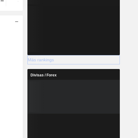
 M
248 M
296 M
333 M
Más rankings
Divisas / Forex