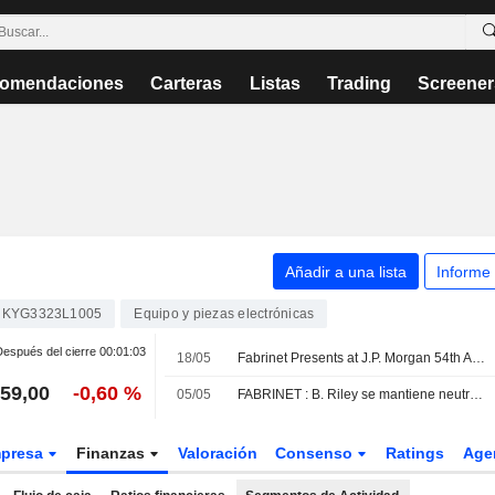
omendaciones
Carteras
Listas
Trading
Screener
Añadir a una lista
Informe
KYG3323L1005
Equipo y piezas electrónicas
espués del cierre
00:01:03
18/05
Fabrinet Presents at J.P. Morgan 54th Annual Global Technology, Media and Communications Conference, May-18-2026 11:05 AM
59,00
-0,60 %
05/05
FABRINET : B. Riley se mantiene neutral sin recomendación.
presa
Finanzas
Valoración
Consenso
Ratings
Age