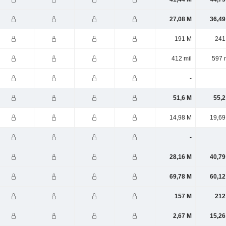
27,08 M
36,49
191 M
241
412 mil
597 
-
51,6 M
55,2
14,98 M
19,69
-
28,16 M
40,79
69,78 M
60,12
157 M
212
2,67 M
15,26