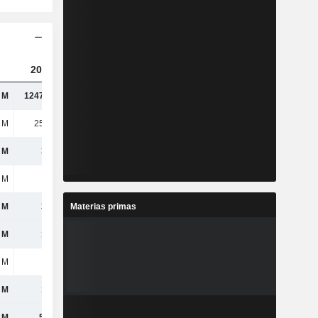
2023
2024
2025
 M
1247,42 M
1041,05 M
1474,77 M
 M
25,27 M
28,91 M
30,37 M
 M
341 M
1049,73 M
993 M
 M
2,8 M
2,16 M
2,73 M
Materias primas
 M
325 M
269 M
324 M
 M
125 M
87,05 M
156 M
 M
-
-
-
 M
132 M
60,49 M
101 M
 M
51,3 M
53,3 M
81,69 M