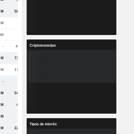
 M
58,85 M
47,34 M
57,37 M
 M
264 M
261 M
338 M
mil
-
-
-
Criptomonedas
-
498 mil
439 mil
802 mil
 M
73,09 M
65,5 M
56,36 M
 M
17,41 M
14,59 M
14,38 M
-
-
-
52,54 M
 M
54,73 M
42,82 M
43,89 M
 M
41,1 M
25,09 M
37,54 M
 M
163 M
118 M
32,4 M
Tipos de interés
 M
22,54 M
12,1 M
6 M