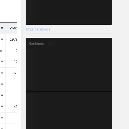
 M
2645,24 M
2882,97 M
3419,33 M
Más rankings
 M
1979,65 M
2338,52 M
2831,43 M
Rankings
mil
-1,47 M
-124 mil
-
 M
12,18 M
15,17 M
22,65 M
 M
-61,36 M
-47,53 M
-121 M
 M
260 M
311 M
355 M
 M
336 M
356 M
413 M
 M
43,83 M
48,02 M
52,53 M
 M
252 M
278 M
324 M