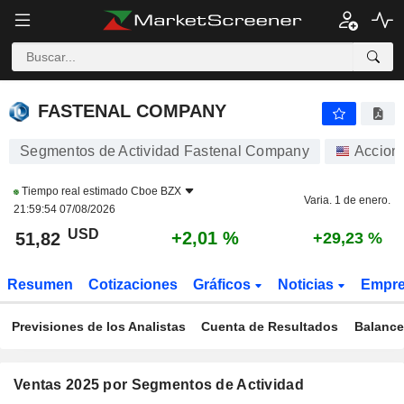
FASTENAL COMPANY
51,82
$
+2,01 %
FASTENAL COMPANY
Segmentos de Actividad Fastenal Company
Accion
Tiempo real estimado
Cboe BZX
Varia. 1 de enero.
21:59:54 07/08/2026
USD
+2,01 %
51,82
+29,23 %
Resumen
Cotizaciones
Gráficos
Noticias
Empr
Previsiones de los Analistas
Cuenta de Resultados
Balance
Ventas 2025 por Segmentos de Actividad