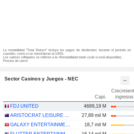
La rentabilidad "Total Return" incluye los pagos de dividendos durante el periodo en
cuestión, como si se reinvirtieran al 100%.
Los valores reflejados se refieren a la «Rentabilidad total» (solo si está disponible).
Precios de cierre
Sector Casinos y Juegos - NEC
Crecimien
Capi.
ingresos
FDJ UNITED
4689,19 M
ARISTOCRAT LEISURE LIMITED
27,89 mil M
GALAXY ENTERTAINMENT GROUP LIMITED
18,7 mil M
FLUTTER ENTERTAINMENT PLC
16,14 mil M