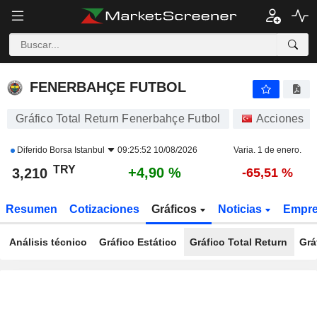
FENERBAHÇE FUTBOL
3,210
₺
+4,90 %
FENERBAHÇE FUTBOL
Gráfico Total Return Fenerbahçe Futbol
Acciones
Diferido
Borsa Istanbul
09:25:52 10/08/2026
Varia. 1 de enero.
TRY
+4,90 %
3,210
-65,51 %
Resumen
Cotizaciones
Gráficos
Noticias
Empr
Análisis técnico
Gráfico Estático
Gráfico Total Return
Grá