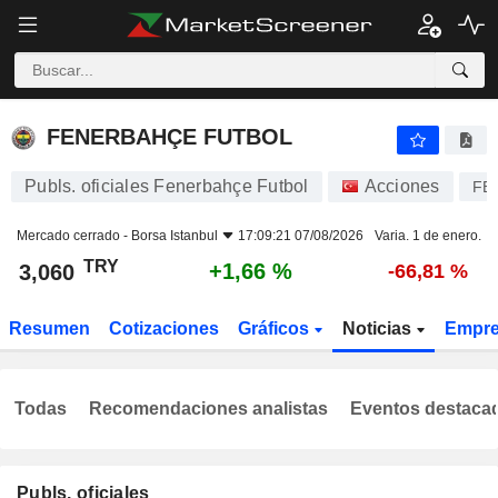
FENERBAHÇE FUTBOL
3,060
₺
+1,66 %
FENERBAHÇE FUTBOL
Publs. oficiales Fenerbahçe Futbol
Acciones
FE
Mercado cerrado -
Borsa Istanbul
17:09:21 07/08/2026
Varia. 1 de enero.
TRY
+1,66 %
3,060
-66,81 %
Resumen
Cotizaciones
Gráficos
Noticias
Empr
Todas
Recomendaciones analistas
Eventos destaca
Publs. oficiales