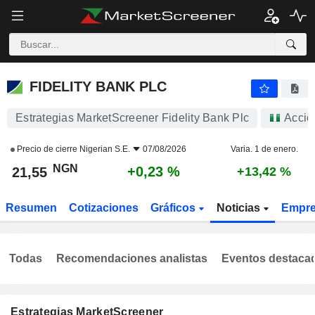
FIDELITY BANK PLC
21,55
₦
+0,23 %
FIDELITY BANK PLC
Estrategias MarketScreener Fidelity Bank Plc
Accio
Precio de cierre
Nigerian S.E.
07/08/2026
Varia. 1 de enero.
NGN
+0,23 %
21,55
+13,42 %
Resumen
Cotizaciones
Gráficos
Noticias
Empr
Todas
Recomendaciones analistas
Eventos destaca
Estrategias MarketScreener