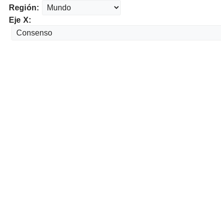
Región:
Eje X: