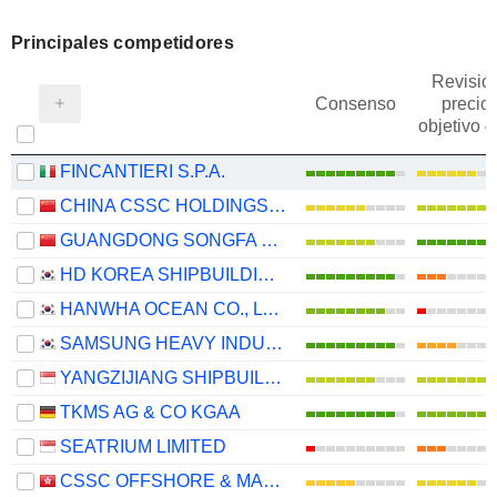
Principales competidores
Revisió
Consenso
precio
objetivo 
FINCANTIERI S.P.A.
CHINA CSSC HOLDINGS LIMITED
GUANGDONG SONGFA CERAMICS CO.,LTD.
HD KOREA SHIPBUILDING & OFFSHORE ENGINEERING CO., LTD.
HANWHA OCEAN CO., LTD.
SAMSUNG HEAVY INDUSTRIES CO., LTD.
YANGZIJIANG SHIPBUILDING (HOLDINGS) LTD.
TKMS AG & CO KGAA
SEATRIUM LIMITED
CSSC OFFSHORE & MARINE ENGINEERING (GROUP) COMPANY LIMITED