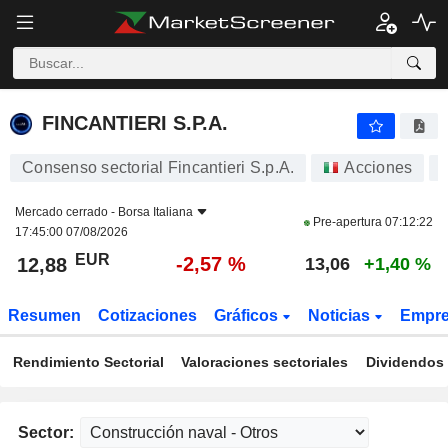
FINCANTIERI S.P.A.
12,88
€
-2,57 %
FINCANTIERI S.P.A.
Consenso sectorial Fincantieri S.p.A.
Acciones
Mercado cerrado -
Borsa Italiana
Pre-apertura
07:12:22
17:45:00 07/08/2026
EUR
-2,57 %
12,88
13,06
+1,40 %
Resumen
Cotizaciones
Gráficos
Noticias
Empr
Rendimiento Sectorial
Valoraciones sectoriales
Dividendos 
Sector: