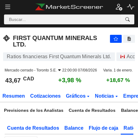
FIRST QUANTUM MINERALS LTD.
43,67
$
+3,98 %
FIRST QUANTUM MINERALS
LTD.
Ratios financieras First Quantum Minerals Ltd.
Acci
Mercado cerrado -
Toronto S.E.
22:00:00 07/08/2026
Varia. 1 de enero.
CAD
+3,98 %
43,67
+18,67 %
Resumen
Cotizaciones
Gráficos
Noticias
Empr
Previsiones de los Analistas
Cuenta de Resultados
Balance
Cuenta de Resultados
Balance
Flujo de caja
Ratios