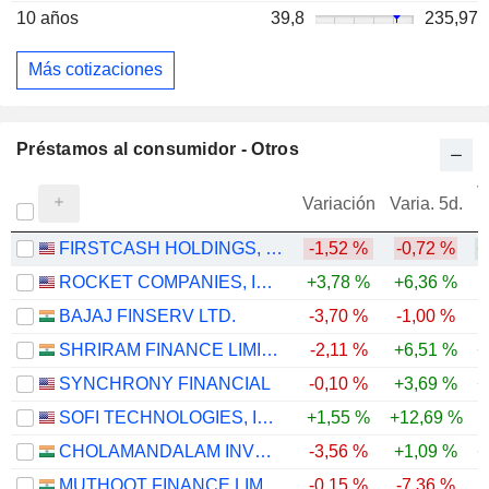
10 años
39,8
235,97
Más cotizaciones
Préstamos al consumidor - Otros
V
Variación
Varia. 5d.
FIRSTCASH HOLDINGS, INC.
-1,52 %
-0,72 %
+
ROCKET COMPANIES, INC.
+3,78 %
+6,36 %
-
BAJAJ FINSERV LTD.
-3,70 %
-1,00 %
SHRIRAM FINANCE LIMITED
-2,11 %
+6,51 %
+
SYNCHRONY FINANCIAL
-0,10 %
+3,69 %
+
SOFI TECHNOLOGIES, INC.
+1,55 %
+12,69 %
-
CHOLAMANDALAM INVESTMENT AND FINANCE COMPANY LIMITED
-3,56 %
+1,09 %
+
MUTHOOT FINANCE LIMITED
-0,15 %
-7,36 %