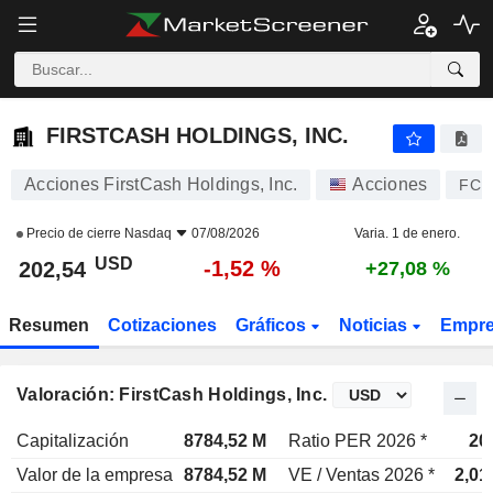
FIRSTCASH HOLDINGS, INC.
202,54
$
-1,52 %
FIRSTCASH HOLDINGS, INC.
Acciones FirstCash Holdings, Inc.
Acciones
FCF
Precio de cierre
Nasdaq
07/08/2026
Varia. 1 de enero.
USD
-1,52 %
202,54
+27,08 %
Resumen
Cotizaciones
Gráficos
Noticias
Empr
Valoración: FirstCash Holdings, Inc.
Capitalización
8784,52 M
Ratio PER 2026 *
20
Valor de la empresa
8784,52 M
VE / Ventas 2026 *
2,01