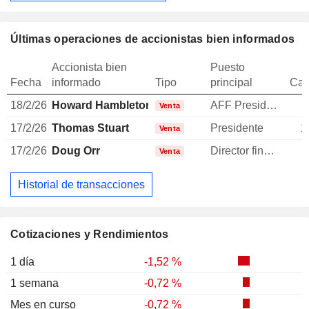
Últimas operaciones de accionistas bien informados
Accionista bien
Puesto
Fecha
informado
Tipo
principal
Can
18/2/26
Howard Hambleton
AFF President
Venta
17/2/26
Thomas Stuart
Presidente
1
Venta
17/2/26
Doug Orr
Director financiero
Venta
Historial de transacciones
Cotizaciones y Rendimientos
1 día
-1,52 %
1 semana
-0,72 %
Mes en curso
-0,72 %