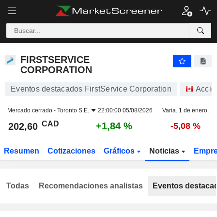
FIRSTSERVICE CORPORATION
202,60
$
+1,84 %
FIRSTSERVICE
CORPORATION
Eventos destacados FirstService Corporation
Accio
Mercado cerrado -
Toronto S.E.
22:00:00 05/08/2026
Varia. 1 de enero.
CAD
+1,84 %
202,60
-5,08 %
Resumen
Cotizaciones
Gráficos
Noticias
Empr
Todas
Recomendaciones analistas
Eventos destaca