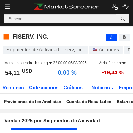
FISERV, INC.
54,11
$
0,00 %
FISERV, INC.
Segmentos de Actividad Fiserv, Inc.
Acciones
FI
Mercado cerrado -
Nasdaq
22:00:00 06/08/2026
Varia. 1 de enero.
USD
0,00 %
54,11
-19,44 %
Resumen
Cotizaciones
Gráficos
Noticias
Empr
Previsiones de los Analistas
Cuenta de Resultados
Balance
Ventas 2025 por Segmentos de Actividad