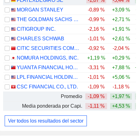
FLATEXDEGIRO SE
-1,07 %
-5,44 %
+
MORGAN STANLEY
-0,89 %
+3,09 %
+
THE GOLDMAN SACHS GROUP, INC.
-0,99 %
+2,71 %
+
CITIGROUP INC.
-2,16 %
+1,91 %
+
CHARLES SCHWAB
-1,01 %
+2,61 %
+
CITIC SECURITIES COMPANY LIMITED
-0,92 %
-2,04 %
NOMURA HOLDINGS, INC.
+1,19 %
+0,29 %
+
YUANTA FINANCIAL HOLDING CO., LTD.
-3,31 %
+7,88 %
+
LPL FINANCIAL HOLDINGS INC.
-1,01 %
+5,06 %
CSC FINANCIAL CO., LTD.
-1,09 %
-1,18 %
Promedio
-1,09 %
+1,97 %
+
Media ponderada por Capi.
-1,11 %
+4,53 %
+
Ver todos los resultados del sector