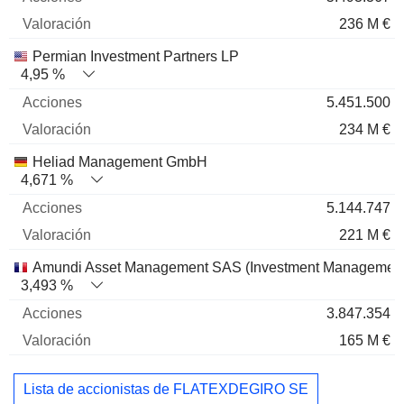
236 M €
Permian Investment Partners LP
4,95 %
5.451.500
234 M €
Heliad Management GmbH
4,671 %
5.144.747
221 M €
Amundi Asset Management SAS (Investment Management
3,493 %
3.847.354
165 M €
Lista de accionistas de FLATEXDEGIRO SE