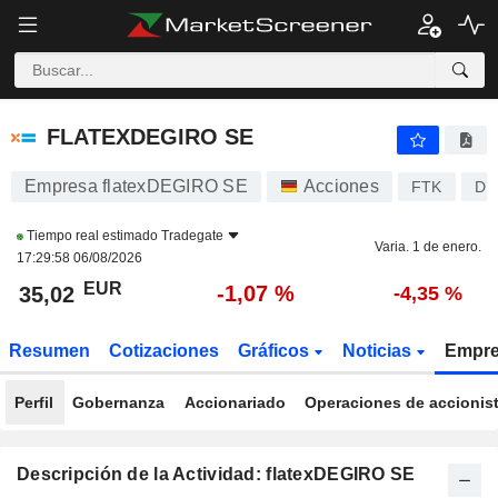
FLATEXDEGIRO SE
35,02
€
-1,07 %
FLATEXDEGIRO SE
Empresa flatexDEGIRO SE
Acciones
FTK
DE
Tiempo real estimado
Tradegate
Varia. 1 de enero.
17:29:58 06/08/2026
EUR
-1,07 %
35,02
-4,35 %
Resumen
Cotizaciones
Gráficos
Noticias
Empr
Perfil
Gobernanza
Accionariado
Operaciones de accionis
Descripción de la Actividad: flatexDEGIRO SE