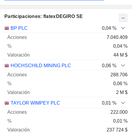
Participaciones: flatexDEGIRO SE
Nombre
Acciones
%
Valoración
BP PLC
0,04 %
7.040.409
0,04 %
44 M $
HOCHSCHILD MINING PLC
0,06 %
288.706
0,06 %
2 M $
TAYLOR WIMPEY PLC
0,01 %
222.000
0,01 %
237 724 $