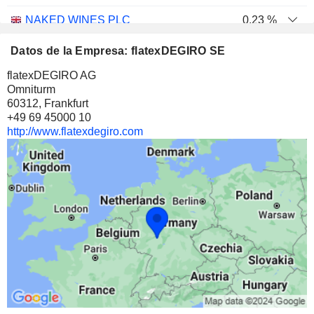
NAKED WINES PLC
0,23 %
152.000
Datos de la Empresa: flatexDEGIRO SE
0,23 %
flatexDEGIRO AG
141 219 $
Omniturm
60312, Frankfurt
FOXTONS GROUP PLC
0,01 %
+49 69 45000 10
24.000
http://www.flatexdegiro.com
0,01 %
14 318 $
JERSEY OIL AND GAS PLC
0,01 %
4.895
0,01 %
6 302 $