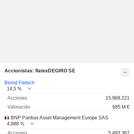
Accionistas: flatexDEGIRO SE
Nombre
Acciones
%
Valoración
Bernd Förtsch
14,5 %
15.968.221
685 M €
BNP Paribas Asset Management Europe SAS
4,988 %
5.493.367