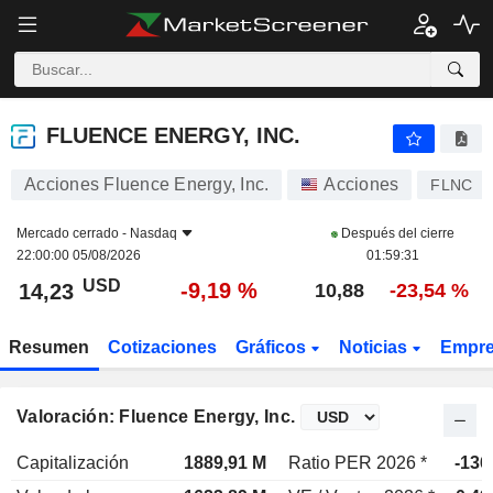
FLUENCE ENERGY, INC.
14,23
$
-9,19 %
FLUENCE ENERGY, INC.
Acciones Fluence Energy, Inc.
Acciones
FLNC
Mercado cerrado -
Nasdaq
Después del cierre
22:00:00 05/08/2026
01:59:31
USD
-9,19 %
14,23
10,88
-23,54 %
Resumen
Cotizaciones
Gráficos
Noticias
Empr
Valoración: Fluence Energy, Inc.
Capitalización
1889,91 M
Ratio PER 2026 *
-136