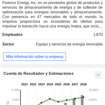
Fluence Energy, Inc. es un proveedor global de productos y
servicios de almacenamiento de energía y de software de
optimización para energías renovables y almacenamiento.
Con presencia en 47 mercados de todo el mundo, la
empresa proporciona un ecosistema de ofertas para
impulsar la transición hacia una energía limpia, que incluye
productos de almacenamiento de energía modulares y
Empleados
1.670
escalables, ofertas de servicios integrales y software de
optimización basado en inteligencia artificial (IA) para
Sector
Equipo y servicios de energía renovable
gestionar y optimizar las energías renovables y el
almacenamiento de cualquier proveedor. Sus ofertas
incluyen productos y soluciones de almacenamiento de
Más información sobre la empresa
energía, servicios de entrega, servicios recurrentes de O&M
y aplicaciones y soluciones digitales para el
almacenamiento de energía y otros activos energéticos. Sus
soluciones de almacenamiento de energía incluyen
Cuenta de Resultados y Estimaciones
Gridstack Pro, Gridstack, Sunstack, Edgestack y Ultrastack.
Además, cada una de sus soluciones de almacenamiento
de energía viene con su sistema de gestión de energía
patentado, Fluence OS. Los productos de software basados
en la nube de la empresa incluyen Fluence Mosaic y
Fluence Nispera.