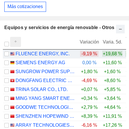
Más cotizaciones
Equipos y servicios de energía renovable - Otros
V
Variación
Varia. 5d.
FLUENCE ENERGY, INC.
-9,19 %
+19,68 %
+
SIEMENS ENERGY AG
0,00 %
+11,60 %
+
SUNGROW POWER SUPPLY CO., LTD.
+1,80 %
+1,60 %
+
DONGFANG ELECTRIC CORPORATION LIMITED
-4,69 %
+8,60 %
+
TRINA SOLAR CO., LTD.
+0,07 %
+5,85 %
MING YANG SMART ENERGY GROUP LIMITED
+0,34 %
+3,64 %
GOODWE TECHNOLOGIES CO., LTD.
+2,79 %
+4,64 %
+
SHENZHEN HOPEWIND ELECTRIC CO., LTD.
+8,39 %
+11,91 %
-
ARRAY TECHNOLOGIES, INC.
-6,16 %
+17,26 %