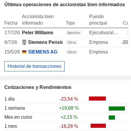
Últimas operaciones de accionistas bien informados
Accionista bien
Puesto
Fecha
informado
Tipo
principal
Can
17/7/26
Peter Williams
Ejecutivo/alto directivo
2
Ejercicio
6/7/26
Siemens Pension Trust EV
Empresa
-20.
Otros
15/5/26
SIEMENS AG
Empresa
Otros
Historial de transacciones
Cotizaciones y Rendimientos
1 día
-23,54 %
1 semana
+19,68 %
Mes en curso
+2,15 %
1 mes
-16,29 %