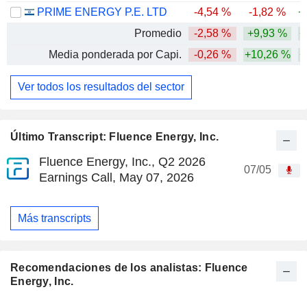
PRIME ENERGY P.E. LTD
-4,54 %
-1,82 %
+
Promedio
-2,58 %
+9,93 %
+
Media ponderada por Capi.
-0,26 %
+10,26 %
+
Ver todos los resultados del sector
Último Transcript: Fluence Energy, Inc.
Fluence Energy, Inc., Q2 2026
07/05
Earnings Call, May 07, 2026
Más transcripts
Recomendaciones de los analistas: Fluence
Energy, Inc.