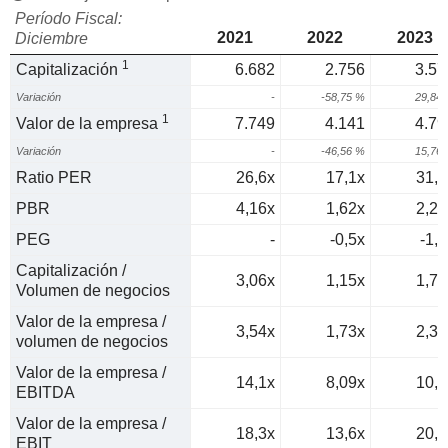
Período Fiscal:
2021
2022
2023
Diciembre
1
Capitalización
6.682
2.756
3.57
Variación
-
-58,75 %
29,84
1
Valor de la empresa
7.749
4.141
4.79
Variación
-
-46,56 %
15,76
Ratio PER
26,6x
17,1x
31,4
PBR
4,16x
1,62x
2,28
PEG
-
-0,5x
-1,1
Capitalización /
3,06x
1,15x
1,75
Volumen de negocios
Valor de la empresa /
3,54x
1,73x
2,34
volumen de negocios
Valor de la empresa /
14,1x
8,09x
10,8
EBITDA
Valor de la empresa /
18,3x
13,6x
20,3
EBIT