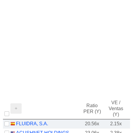
VE /
Ratio
Ventas
PER (Y)
(Y)
FLUIDRA, S.A.
20.56x
2.15x
ACUSHNET HOLDINGS CORP.
23.06x
2.38x