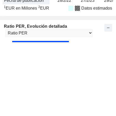
Fecha de publicación
28/2/22
27/2/23
29/2/2
1
2
EUR en Millones
EUR
Datos estimados
Ratio PER
, Evolución detallada