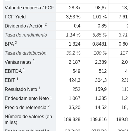
Valor de empresa / FCF
28,3x
98,8x
13,1
FCF Yield
3,53 %
1,01 %
7,61 
2
Dividendo / Acción
0,4
0,85
0,
Tasa de rendimiento
1,14 %
5,85 %
3,71 
2
BPA
1,324
0,8481
0,600
Tasa de distribución
30,2 %
100 %
117 
1
Ventas netas
2.187
2.389
2.05
1
EBITDA
549
512
44
1
EBIT
424,3
304,3
236,
1
Resultado Neto
252
159,9
113,
1
Endeudamiento Neto
1.067
1.385
1.21
2
Precio de referencia
35,20
14,52
18,8
Número de valores (en
189.828
189.816
189.84
miles)