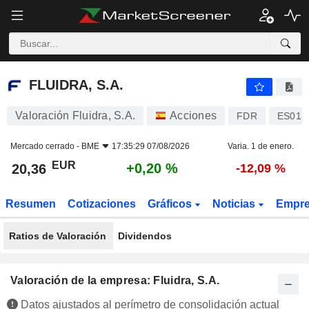
FLUIDRA, S.A.
20,36
€
+0,20 %
FLUIDRA, S.A.
Valoración Fluidra, S.A.
Acciones
FDR
ES013
Mercado cerrado -
BME
17:35:29 07/08/2026
Varia. 1 de enero.
EUR
+0,20 %
20,36
-12,09 %
Resumen
Cotizaciones
Gráficos
Noticias
Empr
Ratios de Valoración
Dividendos
Valoración de la empresa: Fluidra, S.A.
Datos ajustados al perímetro de consolidación actual