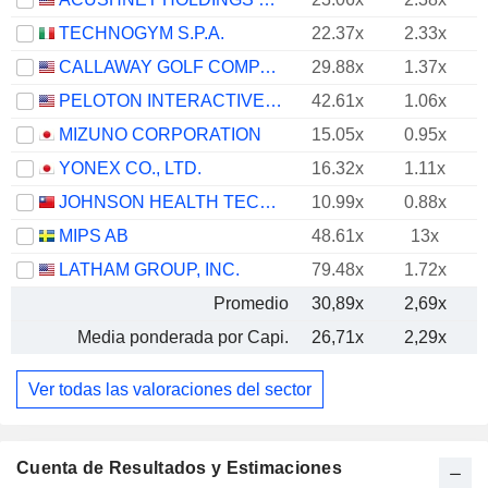
TECHNOGYM S.P.A.
22.37x
2.33x
CALLAWAY GOLF COMPANY
29.88x
1.37x
PELOTON INTERACTIVE, INC.
42.61x
1.06x
MIZUNO CORPORATION
15.05x
0.95x
YONEX CO., LTD.
16.32x
1.11x
JOHNSON HEALTH TECH .CO., LTD.
10.99x
0.88x
MIPS AB
48.61x
13x
LATHAM GROUP, INC.
79.48x
1.72x
Promedio
30,89x
2,69x
Media ponderada por Capi.
26,71x
2,29x
Ver todas las valoraciones del sector
Cuenta de Resultados y Estimaciones