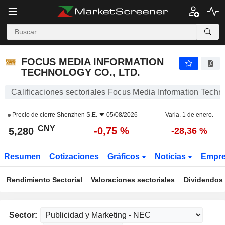
FOCUS MEDIA INFORMATION TECHNOLOGY CO., LTD.
5,280
¥
-0,75 %
FOCUS MEDIA INFORMATION
TECHNOLOGY CO., LTD.
Calificaciones sectoriales Focus Media Information Techno
Precio de cierre
Shenzhen S.E.
05/08/2026
Varia. 1 de enero.
CNY
-0,75 %
5,280
-28,36 %
Resumen
Cotizaciones
Gráficos
Noticias
Empr
Rendimiento Sectorial
Valoraciones sectoriales
Dividendos 
Sector: