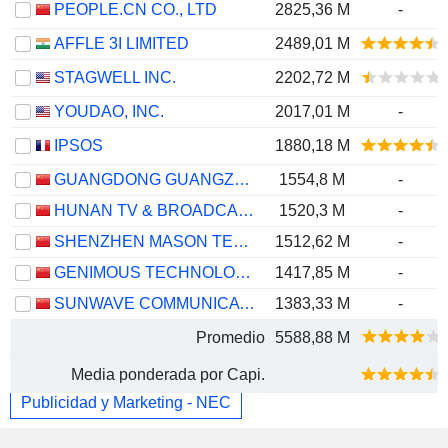
PEOPLE.CN CO., LTD
2825,36 M
-
AFFLE 3I LIMITED
2489,01 M
STAGWELL INC.
2202,72 M
YOUDAO, INC.
2017,01 M
-
IPSOS
1880,18 M
GUANGDONG GUANGZHOU DAILY MEDIA CO., LTD.
1554,8 M
-
HUNAN TV & BROADCAST INTERMEDIARY CO., LTD.
1520,3 M
-
SHENZHEN MASON TECHNOLOGIES CO.,LTD
1512,62 M
-
GENIMOUS TECHNOLOGY CO., LTD.
1417,85 M
-
SUNWAVE COMMUNICATIONS CO.LTD
1383,33 M
-
Promedio
5588,88 M
Media ponderada por Capi.
Publicidad y Marketing - NEC