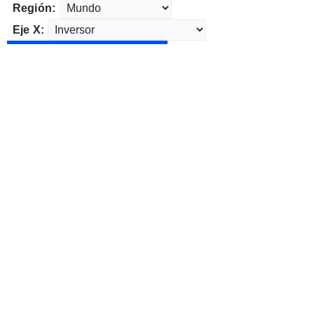
Región:
Eje X: