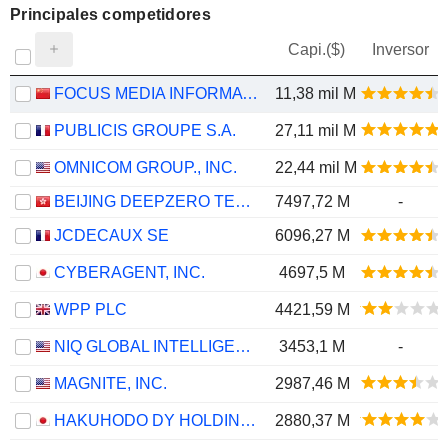
Principales competidores
Capi.($)
Inversor
FOCUS MEDIA INFORMATION TECHNOLOGY CO., LTD.
11,38 mil M
PUBLICIS GROUPE S.A.
27,11 mil M
OMNICOM GROUP., INC.
22,44 mil M
BEIJING DEEPZERO TECHNOLOGY CO., LTD.
7497,72 M
-
JCDECAUX SE
6096,27 M
CYBERAGENT, INC.
4697,5 M
WPP PLC
4421,59 M
NIQ GLOBAL INTELLIGENCE PLC
3453,1 M
-
MAGNITE, INC.
2987,46 M
HAKUHODO DY HOLDINGS INC
2880,37 M