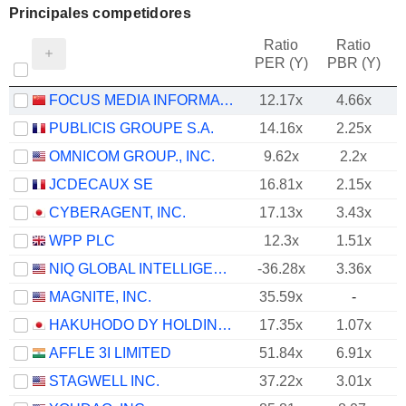
Principales competidores
Ratio
Ratio
PER (Y)
PBR (Y)
FOCUS MEDIA INFORMATION TECHNOLOGY CO., LTD.
12.17x
4.66x
PUBLICIS GROUPE S.A.
14.16x
2.25x
OMNICOM GROUP., INC.
9.62x
2.2x
JCDECAUX SE
16.81x
2.15x
CYBERAGENT, INC.
17.13x
3.43x
WPP PLC
12.3x
1.51x
NIQ GLOBAL INTELLIGENCE PLC
-36.28x
3.36x
MAGNITE, INC.
35.59x
-
HAKUHODO DY HOLDINGS INC
17.35x
1.07x
AFFLE 3I LIMITED
51.84x
6.91x
STAGWELL INC.
37.22x
3.01x