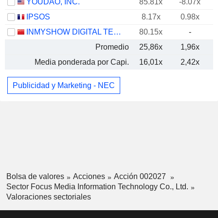
YOUDAO, INC.
85.81x
-8.07x
IPSOS
8.17x
0.98x
INMYSHOW DIGITAL TECHNOLOGY(GROUP)CO.,LTD.
80.15x
-
Promedio
25,86x
1,96x
Media ponderada por Capi.
16,01x
2,42x
Publicidad y Marketing - NEC
Bolsa de valores
Acciones
Acción 002027
Sector Focus Media Information Technology Co., Ltd.
Valoraciones sectoriales