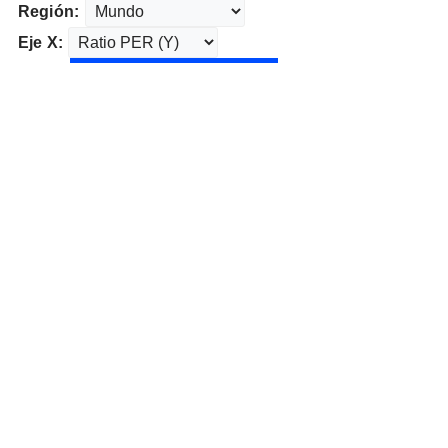
Región:
Eje X: