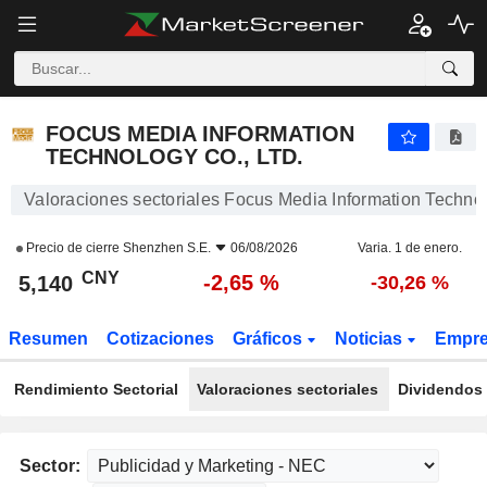
FOCUS MEDIA INFORMATION TECHNOLOGY CO., LTD.
5,140
¥
-2,65 %
FOCUS MEDIA INFORMATION
TECHNOLOGY CO., LTD.
Valoraciones sectoriales Focus Media Information Technol
Precio de cierre
Shenzhen S.E.
06/08/2026
Varia. 1 de enero.
CNY
-2,65 %
5,140
-30,26 %
Resumen
Cotizaciones
Gráficos
Noticias
Empr
Rendimiento Sectorial
Valoraciones sectoriales
Dividendos 
Sector: