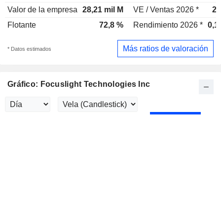
Valor de la empresa
28,21 mil M
VE / Ventas 2026 *
26
Flotante
72,8 %
Rendimiento 2026 *
0,1
Más ratios de valoración
* Datos estimados
Gráfico: Focuslight Technologies Inc