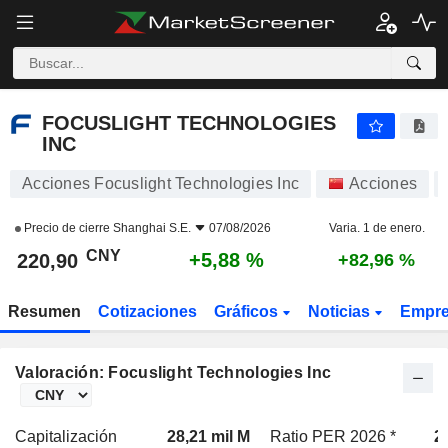
FOCUSLIGHT TECHNOLOGIES INC
220,90
¥
+5,88 %
FOCUSLIGHT TECHNOLOGIES
INC
Acciones Focuslight Technologies Inc
Acciones
Precio de cierre
Shanghai S.E.
07/08/2026
Varia. 1 de enero.
CNY
+5,88 %
220,90
+82,96 %
Resumen
Cotizaciones
Gráficos
Noticias
Empr
Valoración: Focuslight Technologies Inc
Capitalización
28,21 mil M
Ratio PER 2026 *
2