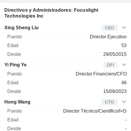
Directivos y Administradores: Focuslight
Technologies Inc
Director
Puesto
Edad
Desde
Xing Sheng Liu
CEO
Director Ejecutivo
53
29/05/2015
Yi Ping Ye
DFI
Director Financiero/CFO
46
15/09/2023
Hong Wang
CTO
Director Técnico/Científico/I+D
-
-