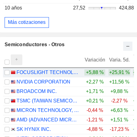
10 años
27,52
424,88
Más cotizaciones
Semiconductores - Otros
V
Variación
Varia. 5d.
FOCUSLIGHT TECHNOLOGIES INC
+5,88 %
+25,91 %
+
NVIDIA CORPORATION
+2,27 %
+11,56 %
+
BROADCOM INC.
+1,71 %
+9,88 %
+
TSMC (TAIWAN SEMICONDUCTOR MANUFACTURING COMPANY)
+0,21 %
-2,27 %
+
MICRON TECHNOLOGY, INC.
-0,44 %
+6,63 %
+
AMD (ADVANCED MICRO DEVICES)
-1,21 %
+1,51 %
+
SK HYNIX INC.
-4,88 %
-17,23 %
+