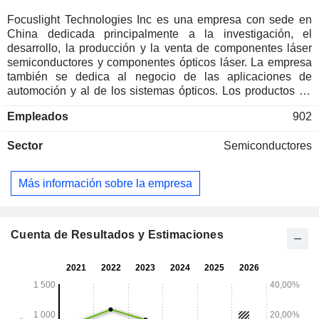
Focuslight Technologies Inc es una empresa con sede en
China dedicada principalmente a la investigación, el
desarrollo, la producción y la venta de componentes láser
semiconductores y componentes ópticos láser. La empresa
también se dedica al negocio de las aplicaciones de
automoción y al de los sistemas ópticos. Los productos de
componentes láser semiconductores incluyen dispositivos
Empleados
902
abiertos, módulos de acoplamiento de fibra óptica,
dispositivos y módulos médicos y cosméticos, módulos de
Sector
Semiconductores
aplicación industrial, materiales prefabricados de oro y
estaño y otros. Los componentes ópticos del láser incluyen
el convertidor de haz, el colimador de haz, el acoplador de
Más información sobre la empresa
fibra óptica, el difusor de haz, el grupo de lentes
microópticas y otros. Los productos del negocio de
aplicaciones de automoción incluyen la fuente de luz de
área lidar, los componentes ópticos de la fuente de luz lidar
Cuenta de Resultados y Estimaciones
y otros. Los productos del negocio de sistemas ópticos
incluyen el láser de estado sólido de separación de puntos
fuera de línea, el láser de estado sólido de recocido de
puntos en línea y otros.