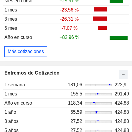
Mes en curso
+25,91 %
1 mes
-23,56 %
3 mes
-26,31 %
6 mes
-7,07 %
Año en curso
+82,96 %
Más cotizaciones
Extremos de Cotización
1 semana
181,06
223,9
1 mes
155,5
291,49
Año en curso
118,34
424,88
1 año
65,59
424,88
3 años
27,52
424,88
5 años
27,52
424,88