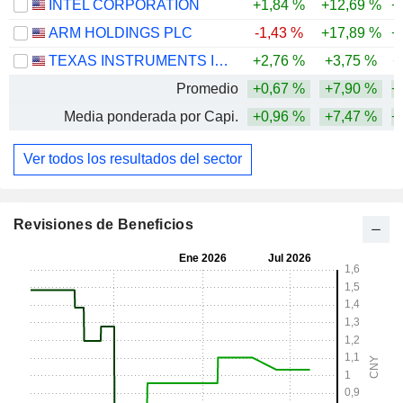
INTEL CORPORATION
+1,84 %
+12,69 %
+
ARM HOLDINGS PLC
-1,43 %
+17,89 %
+
TEXAS INSTRUMENTS INCORPORATED
+2,76 %
+3,75 %
+
Promedio
+0,67 %
+7,90 %
+
Media ponderada por Capi.
+0,96 %
+7,47 %
+
Ver todos los resultados del sector
Revisiones de Beneficios