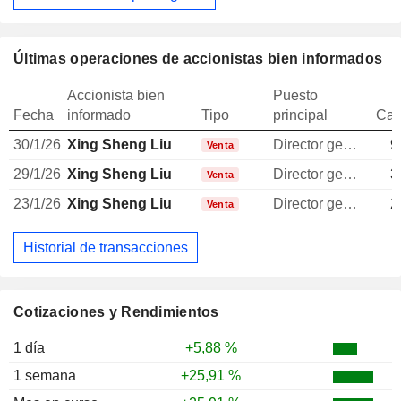
Últimas operaciones de accionistas bien informados
Accionista bien
Puesto
Fecha
informado
Tipo
principal
Can
30/1/26
Xing Sheng Liu
Director general
9
Venta
29/1/26
Xing Sheng Liu
Director general
3
Venta
23/1/26
Xing Sheng Liu
Director general
2
Venta
Historial de transacciones
Cotizaciones y Rendimientos
1 día
+5,88 %
1 semana
+25,91 %