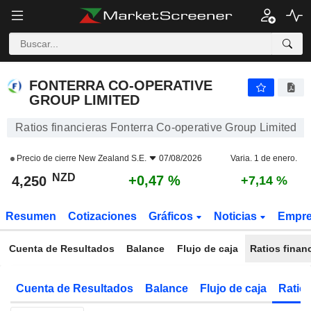
FONTERRA CO-OPERATIVE GROUP LIMITED
4,250
$
+0,47 %
FONTERRA CO-OPERATIVE
GROUP LIMITED
Ratios financieras Fonterra Co-operative Group Limited
Precio de cierre
New Zealand S.E.
07/08/2026
Varia. 1 de enero.
NZD
+0,47 %
4,250
+7,14 %
Resumen
Cotizaciones
Gráficos
Noticias
Empr
Cuenta de Resultados
Balance
Flujo de caja
Ratios finan
Cuenta de Resultados
Balance
Flujo de caja
Ratios