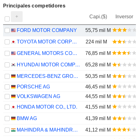
Principales competidores
Capi.($)
Inversor
FORD MOTOR COMPANY
55,75 mil M
TOYOTA MOTOR CORPORATION
224 mil M
GENERAL MOTORS COMPANY
76,85 mil M
HYUNDAI MOTOR COMPANY
65,28 mil M
MERCEDES-BENZ GROUP AG
50,35 mil M
PORSCHE AG
46,45 mil M
VOLKSWAGEN AG
44,55 mil M
HONDA MOTOR CO., LTD.
41,55 mil M
BMW AG
41,39 mil M
MAHINDRA & MAHINDRA LIMITED
41,12 mil M