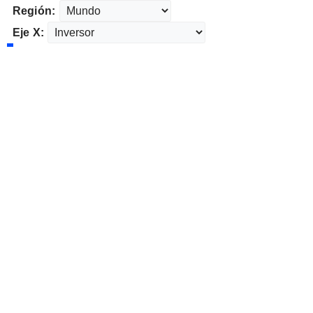
Región:
Eje X: