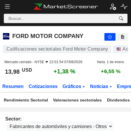
FORD MOTOR COMPANY
13,98
$
+1,38 %
FORD MOTOR COMPANY
Calificaciones sectoriales Ford Motor Company
Acc
Mercado cerrado -
NYSE
22:01:54 07/08/2026
Varia. 1 de enero.
USD
+1,38 %
13,98
+6,55 %
Resumen
Cotizaciones
Gráficos
Noticias
Empr
Rendimiento Sectorial
Valoraciones sectoriales
Dividendos 
Sector: