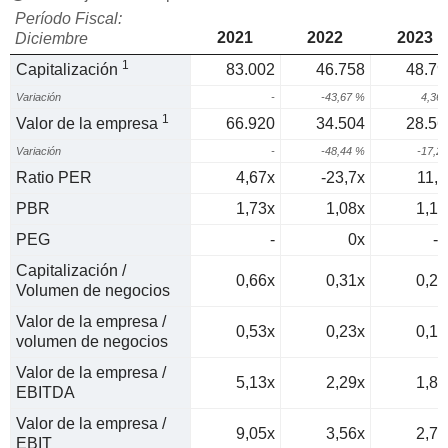
Período Fiscal:
2021
2022
2023
Diciembre
1
Capitalización
83.002
46.758
48.79
Variación
-
-43,67 %
4,36
1
Valor de la empresa
66.920
34.504
28.56
Variación
-
-48,44 %
-17,2
Ratio PER
4,67x
-23,7x
11,3
PBR
1,73x
1,08x
1,14
PEG
-
0x
-0
Capitalización /
0,66x
0,31x
0,29
Volumen de negocios
Valor de la empresa /
0,53x
0,23x
0,17
volumen de negocios
Valor de la empresa /
5,13x
2,29x
1,81
EBITDA
Valor de la empresa /
9,05x
3,56x
2,74
EBIT