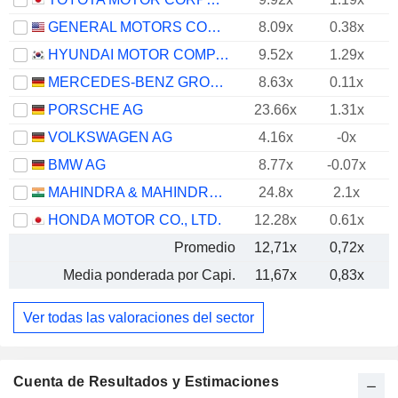
GENERAL MOTORS COMPANY
8.09x
0.38x
HYUNDAI MOTOR COMPANY
9.52x
1.29x
MERCEDES-BENZ GROUP AG
8.63x
0.11x
PORSCHE AG
23.66x
1.31x
VOLKSWAGEN AG
4.16x
-0x
BMW AG
8.77x
-0.07x
MAHINDRA & MAHINDRA LIMITED
24.8x
2.1x
HONDA MOTOR CO., LTD.
12.28x
0.61x
Promedio
12,71x
0,72x
Media ponderada por Capi.
11,67x
0,83x
Ver todas las valoraciones del sector
Cuenta de Resultados y Estimaciones