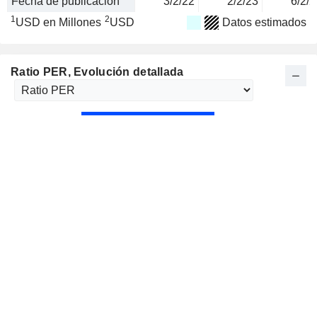
Fecha de publicación
3/2/22
2/2/23
6/2/2
1
2
USD en Millones
USD
Datos estimados
Ratio PER
, Evolución detallada