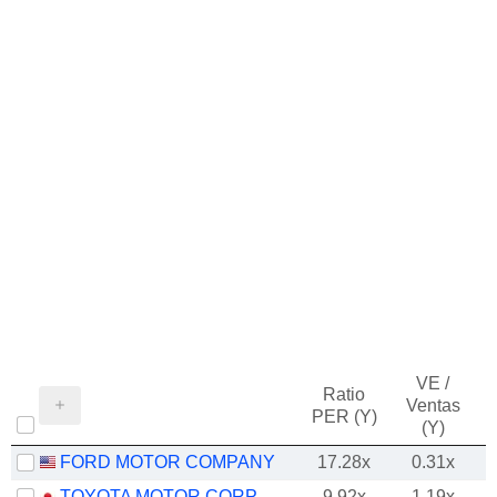
VE /
Ratio
Ventas
PER (Y)
(Y)
FORD MOTOR COMPANY
17.28x
0.31x
TOYOTA MOTOR CORPORATION
9.92x
1.19x