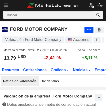
FORD MOTOR COMPANY
13,79
$
-2,41 %
FORD MOTOR COMPANY
Valoración Ford Motor Company
Acciones
F
Mercado cerrado -
NYSE
22:05:14 06/08/2026
Varia. 1 de enero.
USD
-2,41 %
13,79
+5,11 %
Resumen
Cotizaciones
Gráficos
Noticias
Empr
Ratios de Valoración
Dividendos
Valoración de la empresa: Ford Motor Company
Datos ajustados al perímetro de consolidación actual