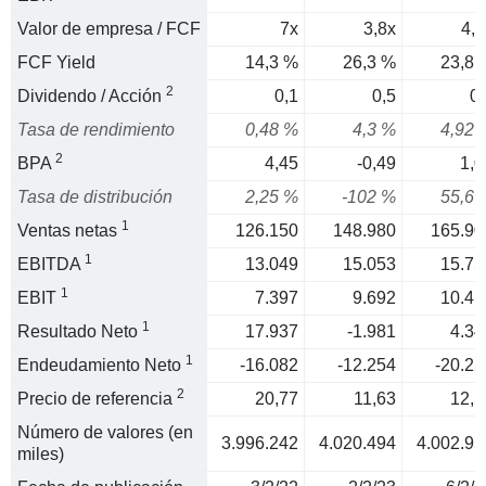
Valor de empresa / FCF
7x
3,8x
4,2
FCF Yield
14,3 %
26,3 %
23,8 
2
Dividendo / Acción
0,1
0,5
0,
Tasa de rendimiento
0,48 %
4,3 %
4,92 
2
BPA
4,45
-0,49
1,0
Tasa de distribución
2,25 %
-102 %
55,6 
1
Ventas netas
126.150
148.980
165.90
1
EBITDA
13.049
15.053
15.75
1
EBIT
7.397
9.692
10.41
1
Resultado Neto
17.937
-1.981
4.34
1
Endeudamiento Neto
-16.082
-12.254
-20.22
2
Precio de referencia
20,77
11,63
12,1
Número de valores (en
3.996.242
4.020.494
4.002.95
miles)