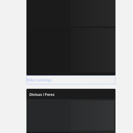
Más rankings
Divisas / Forex