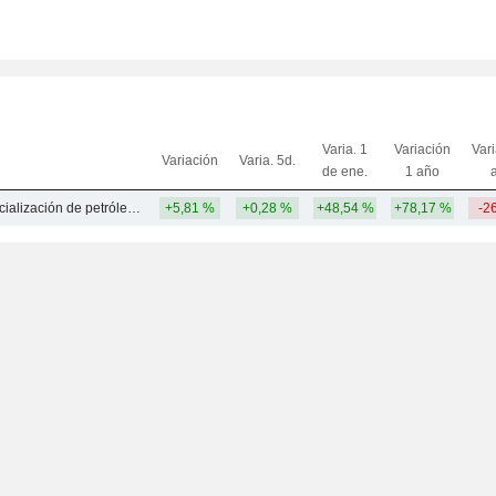
Varia. 1
Variación
Var
Variación
Varia. 5d.
de ene.
1 año
Refinería y comercialización de petróleo y gas - NEC
+5,81 %
+0,28 %
+48,54 %
+78,17 %
-2