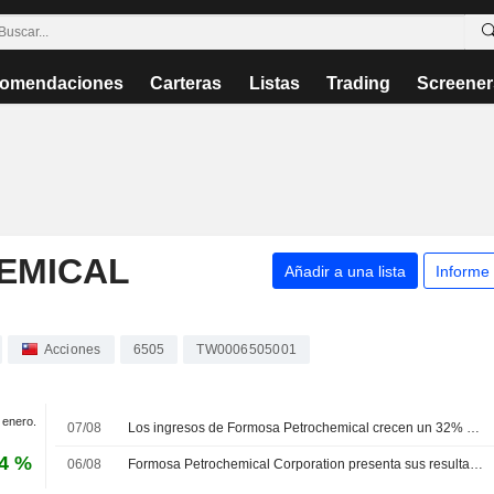
omendaciones
Carteras
Listas
Trading
Screener
EMICAL
Añadir a una lista
Informe
Acciones
6505
TW0006505001
e enero.
07/08
Los ingresos de Formosa Petrochemical crecen un 32% en julio
54 %
06/08
Formosa Petrochemical Corporation presenta sus resultados del segundo trimestre y del primer semestre de 2026