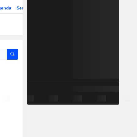
genda
Sector
ETFs