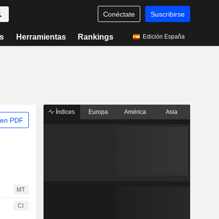
Conéctate
Suscribirse
s
Herramientas
Rankings
Edición España
Índices
Europa
América
Asia
 en PDF
MT
CI