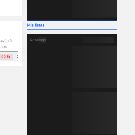
Mis listas
Rankings
iación 5
Capi.
CT
MT
LT
años
6,65 %
20,94 mil M