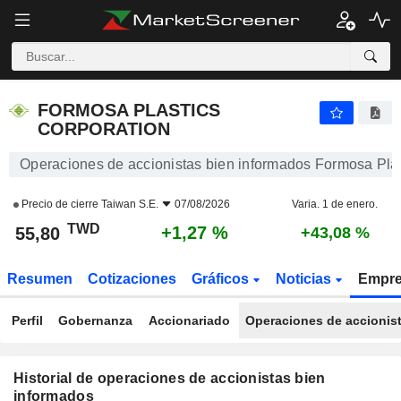
FORMOSA PLASTICS CORPORATION
55,80
NT$
+1,27 %
FORMOSA PLASTICS
CORPORATION
Operaciones de accionistas bien informados Formosa Plas
Precio de cierre
Taiwan S.E.
07/08/2026
Varia. 1 de enero.
TWD
+1,27 %
55,80
+43,08 %
Resumen
Cotizaciones
Gráficos
Noticias
Empr
Perfil
Gobernanza
Accionariado
Operaciones de accionis
Historial de operaciones de accionistas bien
informados