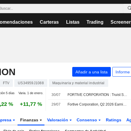
omendaciones
Carteras
Listas
Trading
Screener
ION
Añadir a una lista
Informe
FTV
US34959J1088
Maquinaria y material industrial
ción 5 días
Varia. 1 de enero.
30/07
FORTIVE CORPORATION : Truist Securities da una recomendación neutral
,22 %
+11,77 %
29/07
Fortive Corporation, Q2 2026 Earnings Call, Jul 29, 2026
presa
Finanzas
Valoración
Consenso
Ratings
A