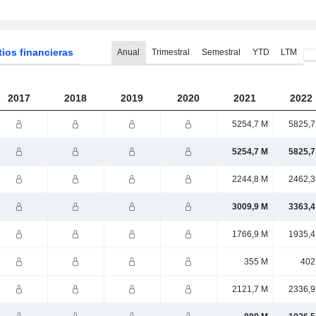
tios financieras
Anual
Trimestral
Semestral
YTD
LTM
2017
2018
2019
2020
2021
2022
5254,7 M
5825,7
5254,7 M
5825,7
2244,8 M
2462,3
3009,9 M
3363,4
1766,9 M
1935,4
355 M
402
2121,7 M
2336,9