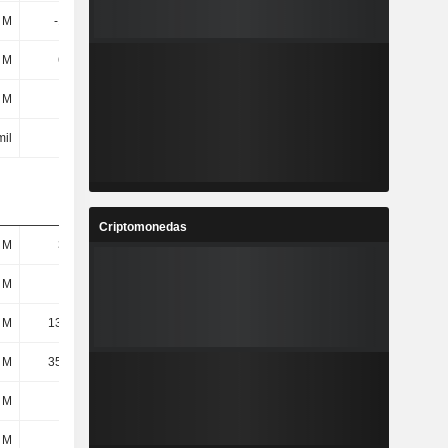
1 M
-104 M
-65 M
-49,9 M
 M
619 M
583 M
376 M
 M
-
-
-
mil
2,9 M
600 mil
-400 mil
Criptomonedas
 M
398 M
414 M
259 M
 M
49 M
51 M
30,6 M
 M
13,39 M
16,22 M
8,3 M
 M
35,61 M
34,78 M
22,3 M
 M
113 M
109 M
117 M
 M
113 M
109 M
117 M