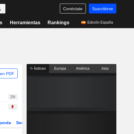
Conéctate
Suscribirse
s
Herramientas
Rankings
Edición España
Índices
Europa
América
Asia
 en PDF
ZM
genda
Sector
Derivados
ETFs