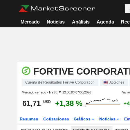
Mercado
Noticias
Análisis
Agenda
Rec
FORTIVE CORPORAT
Cuenta de Resultados Fortive Corporation
Acciones
Mercado cerrado -
NYSE
22:00:03 07/08/2026
Varia
61,71
+1,38 %
USD
+4
Resumen
Cotizaciones
Gráficos
Noticias
Em