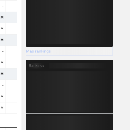
-
-
-
-
 M
991 M
970 M
602 M
 M
125 M
137 M
69,5 M
 M
866 M
833 M
533 M
Más rankings
-
-
-
46,5 M
 M
866 M
833 M
579 M
Rankings
 M
866 M
833 M
579 M
-
-
-
-
 M
866 M
833 M
579 M
 M
866 M
833 M
533 M