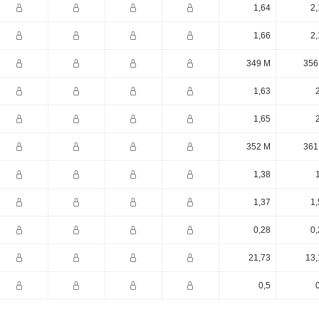
1,64
2,
1,66
2,
349 M
356
1,63
1,65
352 M
361
1,38
1,37
1,
0,28
0,
21,73
13,
0,5