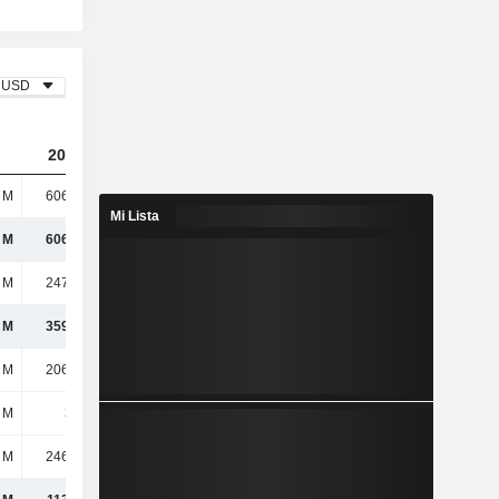
USD
2023
2024
2025
 M
6065,3 M
6231,8 M
4159,1 M
Mi Lista
 M
6065,3 M
6231,8 M
4159,1 M
 M
2471,2 M
2500,8 M
1518 M
 M
3594,1 M
3731 M
2641,1 M
 M
2065,5 M
2174,1 M
1661,3 M
 M
398 M
414 M
259 M
 M
2463,3 M
2588,1 M
1920,5 M