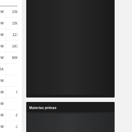
 M
1587,6 M
1686,8 M
1158,2 M
 M
1501,2 M
1596,2 M
1088,1 M
 M
1130,8 M
1142,9 M
721 M
 M
1636,6 M
1737,8 M
1188,8 M
 M
6065,3 M
6231,8 M
4159,1 M
54
12,62
14,1
11,54
 M
132 M
63,4 M
51,9 M
 M
97,3 M
138 M
67,5 M
 M
229 M
202 M
119 M
Materias primas
7 M
-80,8 M
-53 M
-33,4 M
 M
-23,3 M
-12 M
-16,5 M