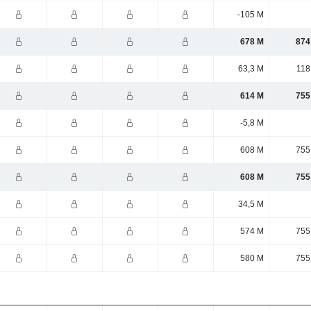
-105 M
678 M
874
63,3 M
118
614 M
755
-5,8 M
608 M
755
608 M
755
34,5 M
574 M
755
580 M
755