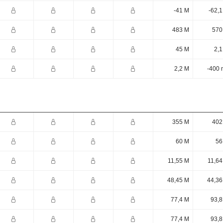
-41 M
-62,
483 M
570
45 M
2,1
2,2 M
-400 
355 M
402
60 M
56
11,55 M
11,64
48,45 M
44,36
77,4 M
93,8
77,4 M
93,8