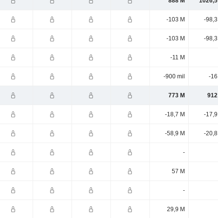
888 M
1026,5
-103 M
-98,
-103 M
-98,
-11 M
-900 mil
-16
773 M
912
-18,7 M
-17,
-58,9 M
-20,
-
57 M
-
29,9 M