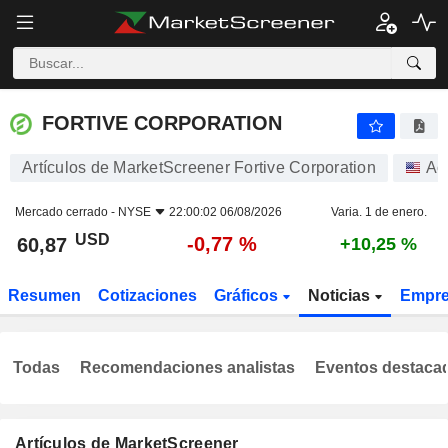
FORTIVE CORPORATION
60,87
$
-0,77 %
FORTIVE CORPORATION
Artículos de MarketScreener Fortive Corporation
Ac
Mercado cerrado -
NYSE
22:00:02 06/08/2026
Varia. 1 de enero.
USD
-0,77 %
60,87
+10,25 %
Resumen
Cotizaciones
Gráficos
Noticias
Empr
Todas
Recomendaciones analistas
Eventos destaca
Artículos de MarketScreener