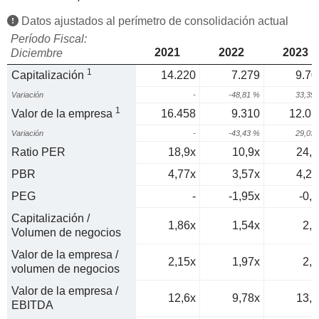
Datos ajustados al perímetro de consolidación actual
Período Fiscal:
2021
2022
2023
Diciembre
1
Capitalización
14.220
7.279
9.70
Variación
-
-48,81 %
33,39
1
Valor de la empresa
16.458
9.310
12.01
Variación
-
-43,43 %
29,03
Ratio PER
18,9x
10,9x
24,3
PBR
4,77x
3,57x
4,29
PEG
-
-1,95x
-0,6
Capitalización /
1,86x
1,54x
2,1
Volumen de negocios
Valor de la empresa /
2,15x
1,97x
2,6
volumen de negocios
Valor de la empresa /
12,6x
9,78x
13,2
EBITDA