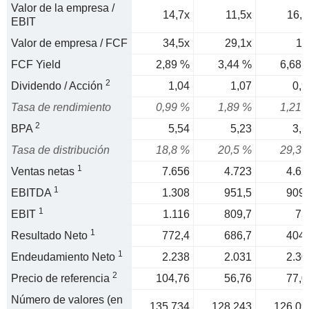
Valor de la empresa /
14,7x
11,5x
16,3
EBIT
Valor de empresa / FCF
34,5x
29,1x
15
FCF Yield
2,89 %
3,44 %
6,68 
2
Dividendo / Acción
1,04
1,07
0,9
Tasa de rendimiento
0,99 %
1,89 %
1,21 
2
BPA
5,54
5,23
3,1
Tasa de distribución
18,8 %
20,5 %
29,3 
1
Ventas netas
7.656
4.723
4.62
1
EBITDA
1.308
951,5
909,
1
EBIT
1.116
809,7
73
1
Resultado Neto
772,4
686,7
404,
1
Endeudamiento Neto
2.238
2.031
2.30
2
Precio de referencia
104,76
56,76
77,0
Número de valores (en
135.734
128.243
126.09