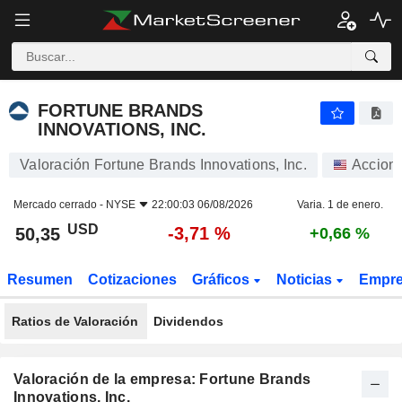
FORTUNE BRANDS INNOVATIONS, INC.
50,35
$
-3,71 %
FORTUNE BRANDS
INNOVATIONS, INC.
Valoración Fortune Brands Innovations, Inc.
Accion
Mercado cerrado -
NYSE
22:00:03 06/08/2026
Varia. 1 de enero.
USD
-3,71 %
50,35
+0,66 %
Resumen
Cotizaciones
Gráficos
Noticias
Empr
Ratios de Valoración
Dividendos
Valoración de la empresa: Fortune Brands
Innovations, Inc.