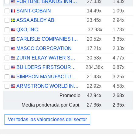
FORTUNE BRANDS INNOVATIONS, INC.
27.33x
1.93x
SAINT-GOBAIN
14.49x
1.09x
ASSA ABLOY AB
23.45x
2.94x
QXO, INC.
-32.93x
1.73x
CARLISLE COMPANIES INCORPORATED
20.52x
3.35x
MASCO CORPORATION
17.21x
2.33x
ZURN ELKAY WATER SOLUTIONS CORPORATION
30.58x
4.77x
BUILDERS FIRSTSOURCE, INC.
284.38x
0.87x
SIMPSON MANUFACTURING CO., INC.
21.43x
3.25x
ARMSTRONG WORLD INDUSTRIES, INC.
22.92x
4.58x
Promedio
42,94x
2,68x
Media ponderada por Capi.
27,36x
2,35x
Ver todas las valoraciones del sector