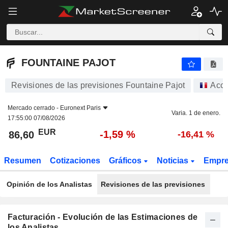
FOUNTAINE PAJOT
86,60
€
-1,59 %
FOUNTAINE PAJOT
Revisiones de las previsiones Fountaine Pajot
Acci
Mercado cerrado -
Euronext Paris
Varia. 1 de enero.
17:55:00 07/08/2026
EUR
-1,59 %
86,60
-16,41 %
Resumen
Cotizaciones
Gráficos
Noticias
Empr
Opinión de los Analistas
Revisiones de las previsiones
Facturación - Evolución de las Estimaciones de
los Analistas