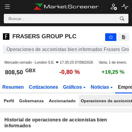
FRASERS GROUP PLC
FRASERS GROUP PLC
Operaciones de accionistas bien informados Frasers Grou
Mercado cerrado -
London S.E.
17:35:25 07/08/2026
Varia. 1 de enero.
GBX
-0,80 %
808,50
+19,25 %
Resumen
Cotizaciones
Gráficos
Noticias
Empr
Perfil
Gobernanza
Accionariado
Operaciones de accionis
Historial de operaciones de accionistas bien
informados