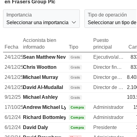
en Frasers Group Plc
Importancia
Tipo de operación
Seleccionar una importancia
Seleccionar un tipo de
Accionista bien
Puesto
Fecha
informado
Tipo
principal
Can
24/12/25
Sean Matthew Nevitt
Ejecutivo/alto directivo
83
Gratis
24/12/25
Chris Wootton
Director financiero
83
Gratis
24/12/25
Michael Murray
Director general
8.40
Gratis
24/12/25
David Al-Mudallal
Director de operaciones
2.10
Gratis
9/12/25
Michael Ashley
103.
Gratis
17/10/25
Andrew Michael Lyon
Administrador
1
Compra
6/12/24
Richard Bottomley
Administrador
Compra
6/12/24
David Daly
Presidente
Compra