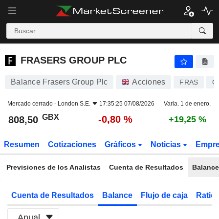
FRASERS GROUP PLC
808,50
p
-0,80 %
FRASERS GROUP PLC
Balance Frasers Group Plc
Acciones
FRAS
G
Mercado cerrado -
London S.E.
17:35:25 07/08/2026
Varia. 1 de enero.
GBX
-0,80 %
808,50
+19,25 %
Resumen
Cotizaciones
Gráficos
Noticias
Empr
Previsiones de los Analistas
Cuenta de Resultados
Balance
Cuenta de Resultados
Balance
Flujo de caja
Ratios
Anual