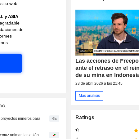
sitio web
U. y ASIA
 agradable
daciones de
nformes
ciones…
Las acciones de Freepo
ante el retraso en el rei
de su mina en Indonesi
23 de abril 2026 a las 21:45
Más análisis
nc.
Ratings
 proyectos mineros para
RE
.
 Ormuz animan la sesión