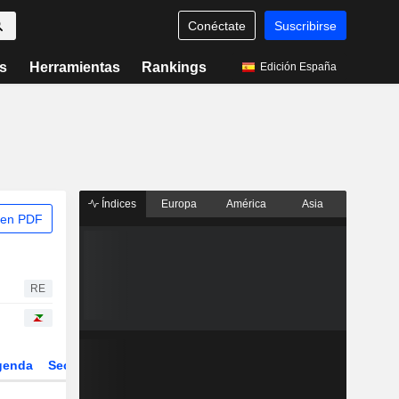
Conéctate
Suscribirse
s
Herramientas
Rankings
Edición España
Índices
Europa
América
Asia
 en PDF
RE
genda
Sector
Derivados
ETFs