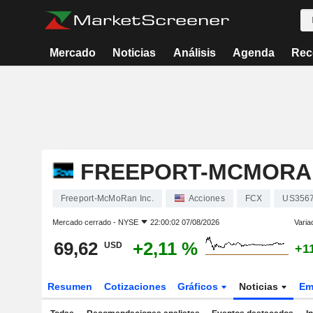
Mercado
Noticias
Análisis
Agenda
Rec
FREEPORT-MCMORAN
Freeport-McMoRan Inc.
Acciones
FCX
US356
Mercado cerrado -
NYSE
22:00:02 07/08/2026
Varia
69,62
+2,11 %
USD
+1
Resumen
Cotizaciones
Gráficos
Noticias
Em