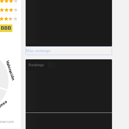
BBB
Más rankings
Rankings