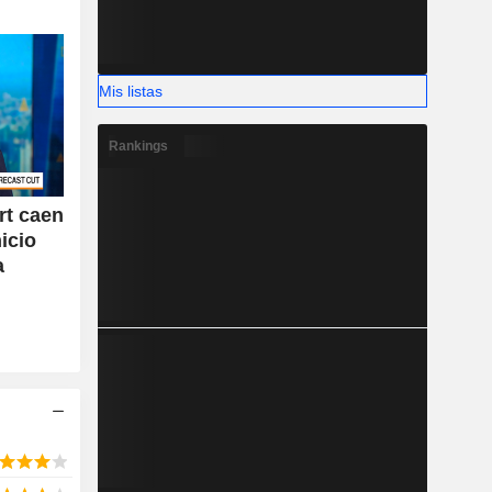
Mis listas
Rankings
rt caen
nicio
a