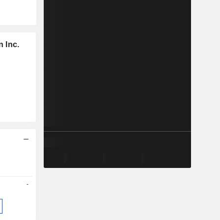
 Inc.
-