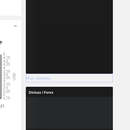
Más rankings
Divisas / Forex