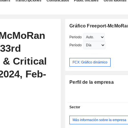
nsiders
Transcripciones
Comunicados
Publs. oficiales
Otros idiomas
Gráfico Freeport-McMoRan
t-McMoRan
Periodo
 33rd
Período
 & Critical
FCX: Gráfico dinámico
2024, Feb-
Perfil de la empresa
Sector
Más información sobre la empresa