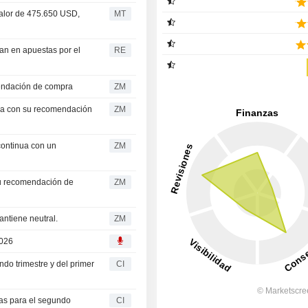
alor de 475.650 USD,
MT
man en apuestas por el
RE
ra su recomendación de compra
ZM
ZM
ZM
ZM
ets se mantiene neutral.
ZM
2026
do trimestre y del primer
CI
as para el segundo
CI