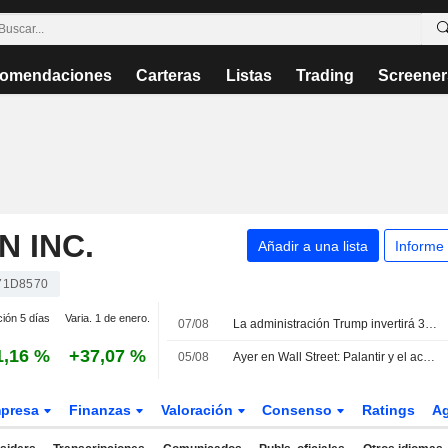
omendaciones
Carteras
Listas
Trading
Screener
 INC.
Añadir a una lista
Informe
71D8570
ción 5 días
Varia. 1 de enero.
07/08
La administración Trump invertirá 3.000 millones USD en proyectos mineros para reforzar las cadenas de suministro de defensa de EE. UU.
1,16 %
+37,07 %
05/08
Ayer en Wall Street: Palantir y el acuerdo previsto sobre Ormuz animan la sesión
presa
Finanzas
Valoración
Consenso
Ratings
A