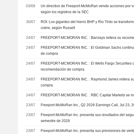
03/08
Un directivo de Freeport-McMoRan vende acciones por v
según los registros de la SEC
30/07
ROI: Los gigantes del hierro BHP y Rio Tinto se transfor
cobre, según Russell
24/07
FREEPORT-MCMORAN INC. : Barclays reite
24/07
FREEPORT-MCMORAN INC. : El Goldman Sachs continua con su recomendación
de compra
24/07
FREEPORT-MCMORAN INC. : El Wells Fargo Securities continua con un
recomendación de compra
24/07
FREEPORT-MCMORAN INC. : Raymond James reitera su recomendación de
compra
24/07
FREEPORT-MCMORAN INC. : RBC Capital Mark
23/07
Freeport-McMoRan Inc., Q2 2026 Earnings Call, Jul 23, 
23/07
Freeport-McMoRan Inc. presenta sus resultados del segun
semestre de 2026
23/07
Freeport-McMoRan Inc. presenta sus previsiones de vent