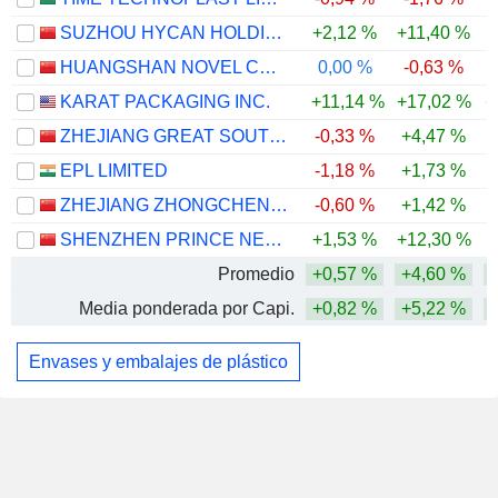
SUZHOU HYCAN HOLDINGS CO., LTD.
+2,12 %
+11,40 %
-
HUANGSHAN NOVEL CO.,LTD
0,00 %
-0,63 %
KARAT PACKAGING INC.
+11,14 %
+17,02 %
+
ZHEJIANG GREAT SOUTHEAST CORP.LTD
-0,33 %
+4,47 %
EPL LIMITED
-1,18 %
+1,73 %
ZHEJIANG ZHONGCHENG PACKING MATERIAL CO., LTD.
-0,60 %
+1,42 %
SHENZHEN PRINCE NEW MATERIALS CO.,LTD.
+1,53 %
+12,30 %
Promedio
+0,57 %
+4,60 %
Media ponderada por Capi.
+0,82 %
+5,22 %
Envases y embalajes de plástico